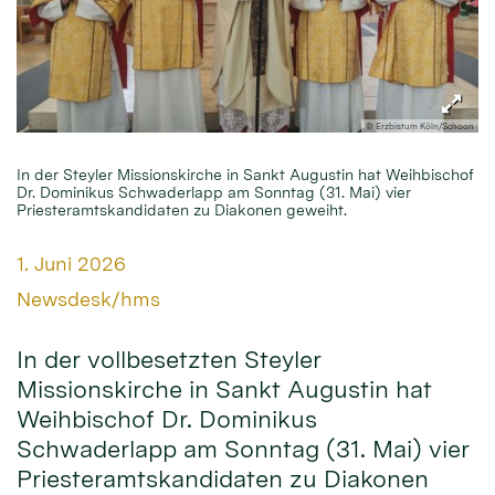
© Erzbistum Köln/Schoon
In der Steyler Missionskirche in Sankt Augustin hat Weihbischof
Dr. Dominikus Schwaderlapp am Sonntag (31. Mai) vier
Priesteramtskandidaten zu Diakonen geweiht.
Datum:
1. Juni 2026
Von:
Newsdesk/hms
In der vollbesetzten Steyler
Missionskirche in Sankt Augustin hat
Weihbischof Dr. Dominikus
Schwaderlapp am Sonntag (31. Mai) vier
Priesteramtskandidaten zu Diakonen