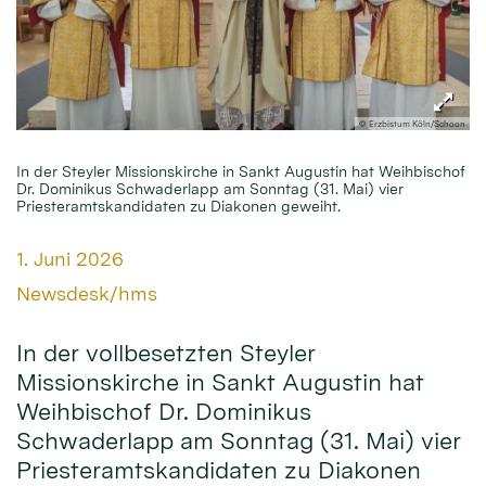
© Erzbistum Köln/Schoon
In der Steyler Missionskirche in Sankt Augustin hat Weihbischof
Dr. Dominikus Schwaderlapp am Sonntag (31. Mai) vier
Priesteramtskandidaten zu Diakonen geweiht.
Datum:
1. Juni 2026
Von:
Newsdesk/hms
In der vollbesetzten Steyler
Missionskirche in Sankt Augustin hat
Weihbischof Dr. Dominikus
Schwaderlapp am Sonntag (31. Mai) vier
Priesteramtskandidaten zu Diakonen