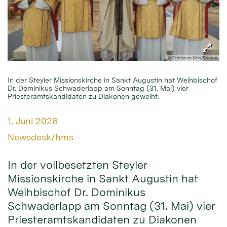
© Erzbistum Köln/Schoon
In der Steyler Missionskirche in Sankt Augustin hat Weihbischof
Dr. Dominikus Schwaderlapp am Sonntag (31. Mai) vier
Priesteramtskandidaten zu Diakonen geweiht.
Datum:
1. Juni 2026
Von:
Newsdesk/hms
In der vollbesetzten Steyler
Missionskirche in Sankt Augustin hat
Weihbischof Dr. Dominikus
Schwaderlapp am Sonntag (31. Mai) vier
Priesteramtskandidaten zu Diakonen