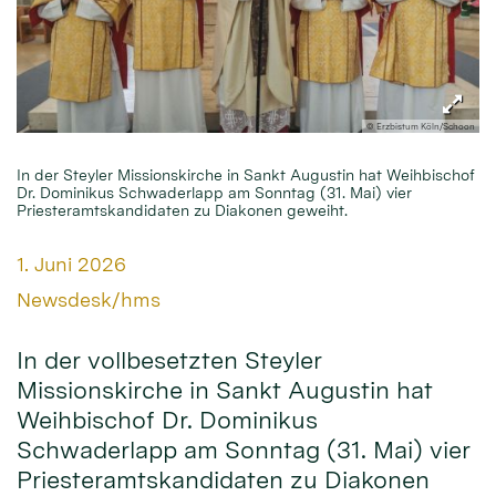
© Erzbistum Köln/Schoon
In der Steyler Missionskirche in Sankt Augustin hat Weihbischof
Dr. Dominikus Schwaderlapp am Sonntag (31. Mai) vier
Priesteramtskandidaten zu Diakonen geweiht.
Datum:
1. Juni 2026
Von:
Newsdesk/hms
In der vollbesetzten Steyler
Missionskirche in Sankt Augustin hat
Weihbischof Dr. Dominikus
Schwaderlapp am Sonntag (31. Mai) vier
Priesteramtskandidaten zu Diakonen