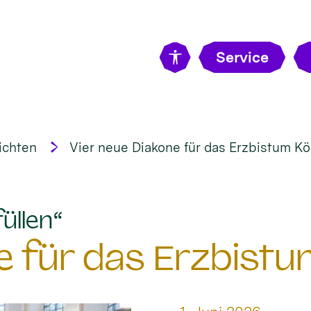
Service
ichten
Vier neue Diakone für das Erzbistum Kö
:
üllen“
e für das Erzbistu