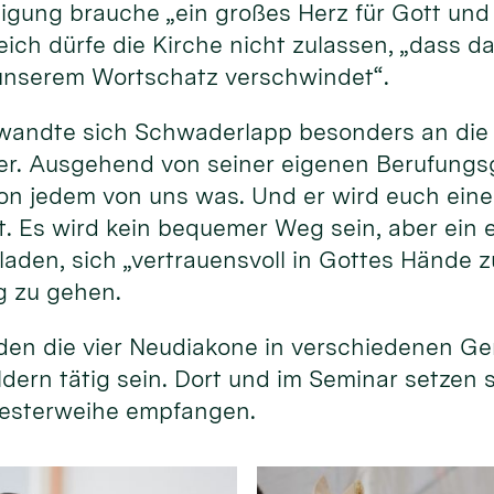
gung brauche „ein großes Herz für Gott und 
ich dürfe die Kirche nicht zulassen, „dass da
unserem Wortschatz verschwindet“.
wandte sich Schwaderlapp besonders an die
r. Ausgehend von seiner eigenen Berufungsg
 von jedem von uns was. Und er wird euch ein
st. Es wird kein bequemer Weg sein, aber ein 
laden, sich „vertrauensvoll in Gottes Hände z
g zu gehen.
en die vier Neudiakone in verschiedenen G
ldern tätig sein. Dort und im Seminar setzen 
Priesterweihe empfangen.