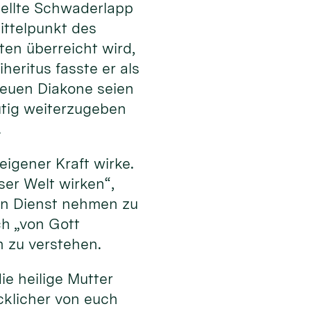
stellte Schwaderlapp
ttelpunkt des
en überreicht wird,
heritus fasste er als
 neuen Diakone seien
tig weiterzugeben
.
eigener Kraft wirke.
eser Welt wirken“,
 in Dienst nehmen zu
ch „von Gott
n zu verstehen.
ie heilige Mutter
cklicher von euch