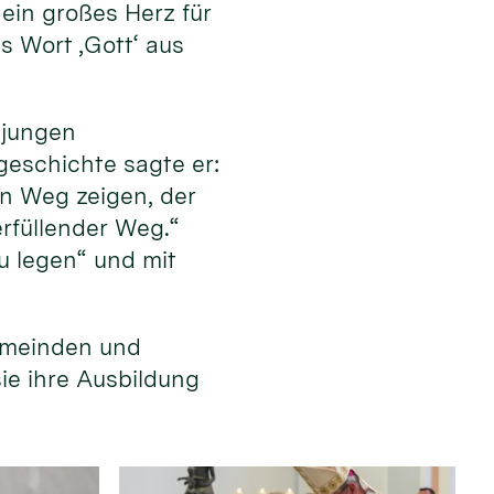
ein großes Herz für
s Wort ‚Gott‘ aus
 jungen
eschichte sagte er:
en Weg zeigen, der
erfüllender Weg.“
u legen“ und mit
emeinden und
sie ihre Ausbildung