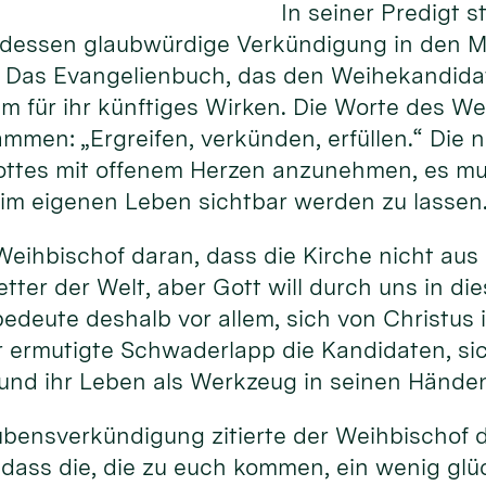
In seiner Predigt 
dessen glaubwürdige Verkündigung in den Mi
. Das Evangelienbuch, das den Weihekandidat
m für ihr künftiges Wirken. Die Worte des Wei
sammen: „Ergreifen, verkünden, erfüllen.“ Die
ottes mit offenem Herzen anzunehmen, es mu
im eigenen Leben sichtbar werden zu lassen
Weihbischof daran, dass die Kirche nicht aus 
etter der Welt, aber Gott will durch uns in di
bedeute deshalb vor allem, sich von Christus
r ermutigte Schwaderlapp die Kandidaten, si
 und ihr Leben als Werkzeug in seinen Hände
aubensverkündigung zitierte der Weihbischof d
, dass die, die zu euch kommen, ein wenig glü