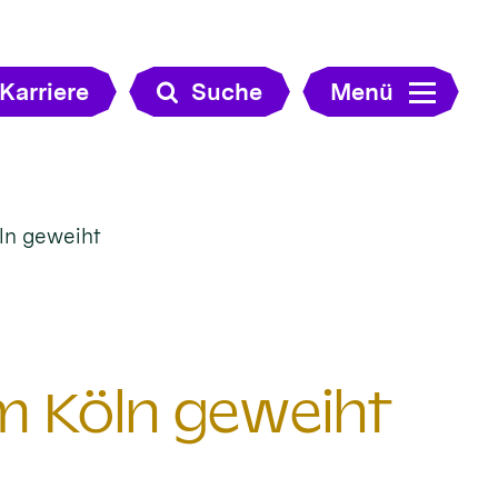
Karriere
Suche
Menü
ln geweiht
m Köln geweiht