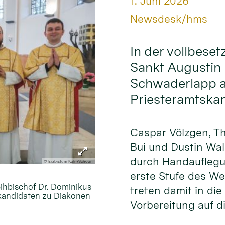
Datum:
1. Juni 2026
Von:
Newsdesk/hms
In der vollbeset
Sankt Augustin 
Schwaderlapp am
Priesteramtska
Caspar Völzgen, T
Bui und Dustin Wa
durch Handauflegu
© Erzbistum Köln/Schoon
erste Stufe des W
eihbischof Dr. Dominikus
treten damit in die
skandidaten zu Diakonen
Vorbereitung auf di