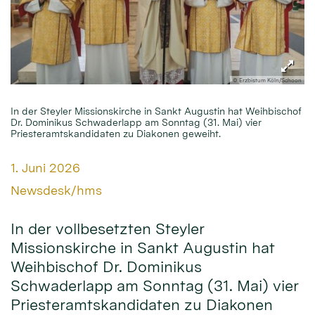
© Erzbistum Köln/Schoon
In der Steyler Missionskirche in Sankt Augustin hat Weihbischof
Dr. Dominikus Schwaderlapp am Sonntag (31. Mai) vier
Priesteramtskandidaten zu Diakonen geweiht.
Datum:
1. Juni 2026
Von:
Newsdesk/hms
In der vollbesetzten Steyler
Missionskirche in Sankt Augustin hat
Weihbischof Dr. Dominikus
Schwaderlapp am Sonntag (31. Mai) vier
Priesteramtskandidaten zu Diakonen