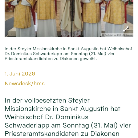
© Erzbistum Köln/Schoon
In der Steyler Missionskirche in Sankt Augustin hat Weihbischof
Dr. Dominikus Schwaderlapp am Sonntag (31. Mai) vier
Priesteramtskandidaten zu Diakonen geweiht.
Datum:
1. Juni 2026
Von:
Newsdesk/hms
In der vollbesetzten Steyler
Missionskirche in Sankt Augustin hat
Weihbischof Dr. Dominikus
Schwaderlapp am Sonntag (31. Mai) vier
Priesteramtskandidaten zu Diakonen