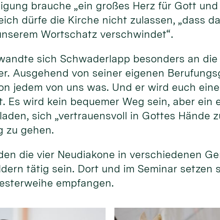
gung brauche „ein großes Herz für Gott und 
ich dürfe die Kirche nicht zulassen, „dass da
unserem Wortschatz verschwindet“.
wandte sich Schwaderlapp besonders an die
r. Ausgehend von seiner eigenen Berufungsg
 von jedem von uns was. Und er wird euch ein
st. Es wird kein bequemer Weg sein, aber ein 
laden, sich „vertrauensvoll in Gottes Hände z
g zu gehen.
en die vier Neudiakone in verschiedenen G
ldern tätig sein. Dort und im Seminar setzen 
Priesterweihe empfangen.