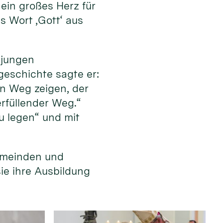
ein großes Herz für
s Wort ‚Gott‘ aus
 jungen
eschichte sagte er:
en Weg zeigen, der
erfüllender Weg.“
u legen“ und mit
emeinden und
sie ihre Ausbildung