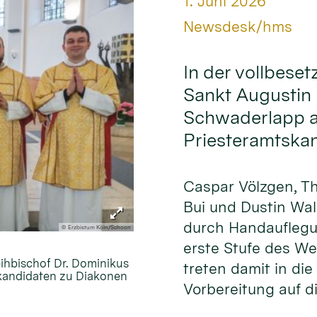
Datum:
1. Juni 2026
Von:
Newsdesk/hms
In der vollbeset
Sankt Augustin 
Schwaderlapp am
Priesteramtska
Caspar Völzgen, T
Bui und Dustin Wa
durch Handauflegu
© Erzbistum Köln/Schoon
erste Stufe des W
eihbischof Dr. Dominikus
treten damit in die
skandidaten zu Diakonen
Vorbereitung auf di