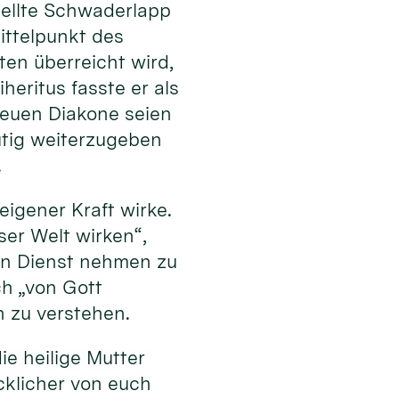
stellte Schwaderlapp
ttelpunkt des
en überreicht wird,
heritus fasste er als
 neuen Diakone seien
tig weiterzugeben
.
eigener Kraft wirke.
eser Welt wirken“,
 in Dienst nehmen zu
ch „von Gott
n zu verstehen.
ie heilige Mutter
cklicher von euch