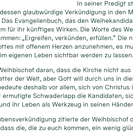
In seiner Predigt 
dessen glaubwürdige Verkündigung in den Mi
. Das Evangelienbuch, das den Weihekandidat
m für ihr künftiges Wirken. Die Worte des Wei
sammen: „Ergreifen, verkünden, erfüllen.“ Die
ottes mit offenem Herzen anzunehmen, es mu
im eigenen Leben sichtbar werden zu lassen
Weihbischof daran, dass die Kirche nicht aus 
etter der Welt, aber Gott will durch uns in di
bedeute deshalb vor allem, sich von Christus
r ermutigte Schwaderlapp die Kandidaten, si
 und ihr Leben als Werkzeug in seinen Hände
aubensverkündigung zitierte der Weihbischof d
, dass die, die zu euch kommen, ein wenig glü