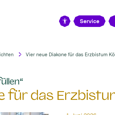
Service
ichten
Vier neue Diakone für das Erzbistum Kö
:
üllen“
e für das Erzbistu