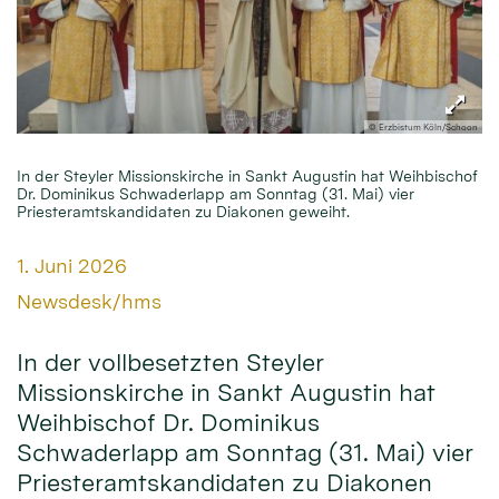
© Erzbistum Köln/Schoon
In der Steyler Missionskirche in Sankt Augustin hat Weihbischof
Dr. Dominikus Schwaderlapp am Sonntag (31. Mai) vier
Priesteramtskandidaten zu Diakonen geweiht.
Datum:
1. Juni 2026
Von:
Newsdesk/hms
In der vollbesetzten Steyler
Missionskirche in Sankt Augustin hat
Weihbischof Dr. Dominikus
Schwaderlapp am Sonntag (31. Mai) vier
Priesteramtskandidaten zu Diakonen