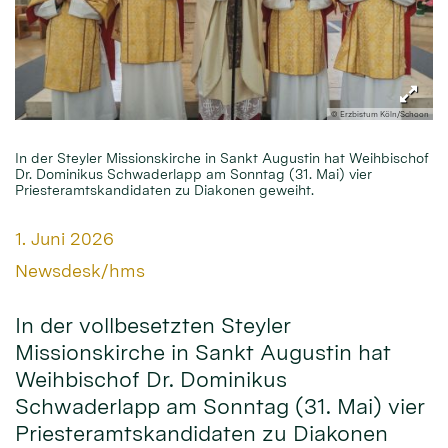
© Erzbistum Köln/Schoon
In der Steyler Missionskirche in Sankt Augustin hat Weihbischof
Dr. Dominikus Schwaderlapp am Sonntag (31. Mai) vier
Priesteramtskandidaten zu Diakonen geweiht.
Datum:
1. Juni 2026
Von:
Newsdesk/hms
In der vollbesetzten Steyler
Missionskirche in Sankt Augustin hat
Weihbischof Dr. Dominikus
Schwaderlapp am Sonntag (31. Mai) vier
Priesteramtskandidaten zu Diakonen