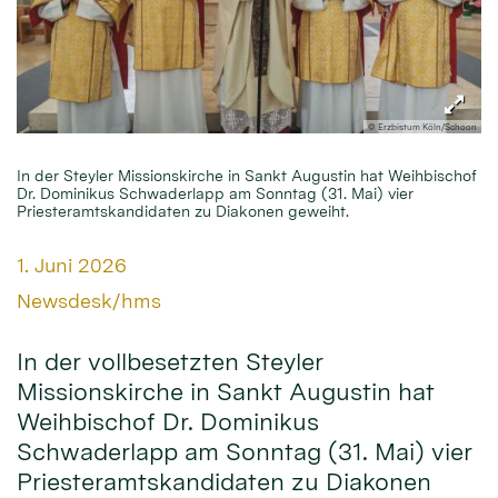
© Erzbistum Köln/Schoon
In der Steyler Missionskirche in Sankt Augustin hat Weihbischof
Dr. Dominikus Schwaderlapp am Sonntag (31. Mai) vier
Priesteramtskandidaten zu Diakonen geweiht.
Datum:
1. Juni 2026
Von:
Newsdesk/hms
In der vollbesetzten Steyler
Missionskirche in Sankt Augustin hat
Weihbischof Dr. Dominikus
Schwaderlapp am Sonntag (31. Mai) vier
Priesteramtskandidaten zu Diakonen