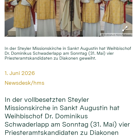
© Erzbistum Köln/Schoon
In der Steyler Missionskirche in Sankt Augustin hat Weihbischof
Dr. Dominikus Schwaderlapp am Sonntag (31. Mai) vier
Priesteramtskandidaten zu Diakonen geweiht.
Datum:
1. Juni 2026
Von:
Newsdesk/hms
In der vollbesetzten Steyler
Missionskirche in Sankt Augustin hat
Weihbischof Dr. Dominikus
Schwaderlapp am Sonntag (31. Mai) vier
Priesteramtskandidaten zu Diakonen