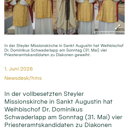
© Erzbistum Köln/Schoon
In der Steyler Missionskirche in Sankt Augustin hat Weihbischof
Dr. Dominikus Schwaderlapp am Sonntag (31. Mai) vier
Priesteramtskandidaten zu Diakonen geweiht.
Datum:
1. Juni 2026
Von:
Newsdesk/hms
In der vollbesetzten Steyler
Missionskirche in Sankt Augustin hat
Weihbischof Dr. Dominikus
Schwaderlapp am Sonntag (31. Mai) vier
Priesteramtskandidaten zu Diakonen