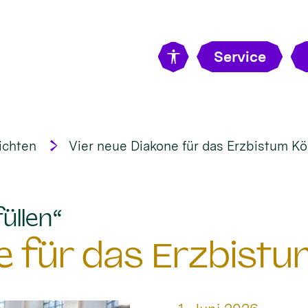
Service
ichten
Vier neue Diakone für das Erzbistum Kö
:
üllen“
e für das Erzbistu