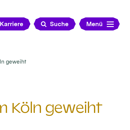
Karriere
Suche
Menü
ln geweiht
m Köln geweiht