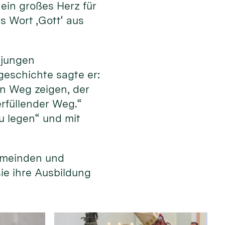
ein großes Herz für
s Wort ‚Gott‘ aus
 jungen
eschichte sagte er:
en Weg zeigen, der
erfüllender Weg.“
u legen“ und mit
emeinden und
sie ihre Ausbildung