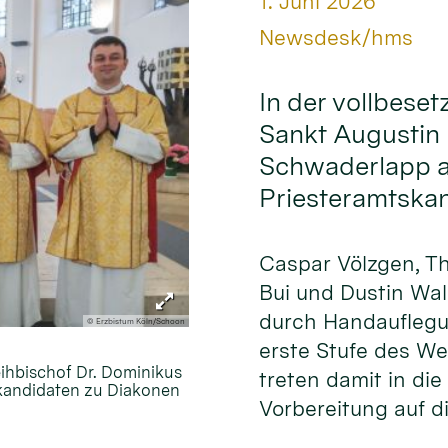
Datum:
1. Juni 2026
Von:
Newsdesk/hms
In der vollbeset
Sankt Augustin 
Schwaderlapp am
Priesteramtska
Caspar Völzgen, T
Bui und Dustin Wa
durch Handauflegu
© Erzbistum Köln/Schoon
erste Stufe des W
eihbischof Dr. Dominikus
treten damit in die
skandidaten zu Diakonen
Vorbereitung auf di