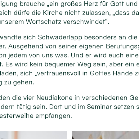
gung brauche „ein großes Herz für Gott und 
ich dürfe die Kirche nicht zulassen, „dass da
unserem Wortschatz verschwindet“.
wandte sich Schwaderlapp besonders an die
r. Ausgehend von seiner eigenen Berufungsg
 von jedem von uns was. Und er wird euch ein
st. Es wird kein bequemer Weg sein, aber ein 
laden, sich „vertrauensvoll in Gottes Hände z
g zu gehen.
en die vier Neudiakone in verschiedenen G
ldern tätig sein. Dort und im Seminar setzen 
Priesterweihe empfangen.