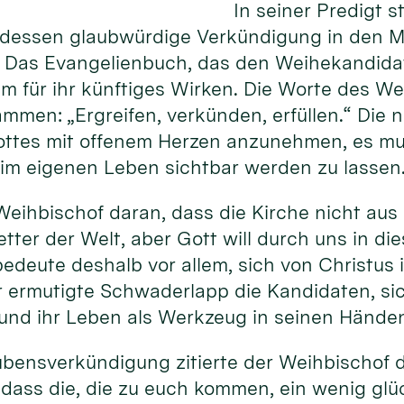
In seiner Predigt 
dessen glaubwürdige Verkündigung in den Mi
. Das Evangelienbuch, das den Weihekandidat
m für ihr künftiges Wirken. Die Worte des Wei
sammen: „Ergreifen, verkünden, erfüllen.“ Die
ottes mit offenem Herzen anzunehmen, es mu
im eigenen Leben sichtbar werden zu lassen
Weihbischof daran, dass die Kirche nicht aus 
etter der Welt, aber Gott will durch uns in di
bedeute deshalb vor allem, sich von Christus
r ermutigte Schwaderlapp die Kandidaten, si
 und ihr Leben als Werkzeug in seinen Hände
aubensverkündigung zitierte der Weihbischof d
, dass die, die zu euch kommen, ein wenig glü