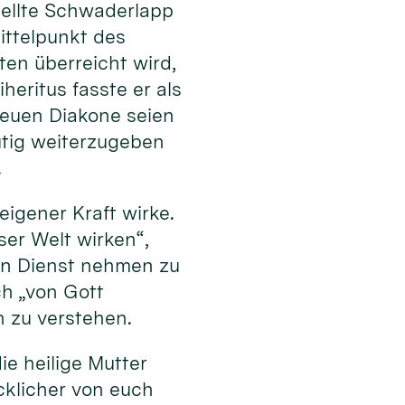
stellte Schwaderlapp
ttelpunkt des
en überreicht wird,
heritus fasste er als
 neuen Diakone seien
tig weiterzugeben
.
eigener Kraft wirke.
eser Welt wirken“,
 in Dienst nehmen zu
ch „von Gott
n zu verstehen.
ie heilige Mutter
cklicher von euch