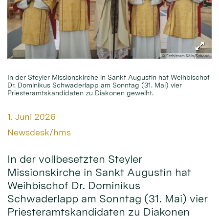
© Erzbistum Köln/Schoon
In der Steyler Missionskirche in Sankt Augustin hat Weihbischof
Dr. Dominikus Schwaderlapp am Sonntag (31. Mai) vier
Priesteramtskandidaten zu Diakonen geweiht.
Datum:
1. Juni 2026
Von:
Newsdesk/hms
In der vollbesetzten Steyler
Missionskirche in Sankt Augustin hat
Weihbischof Dr. Dominikus
Schwaderlapp am Sonntag (31. Mai) vier
Priesteramtskandidaten zu Diakonen