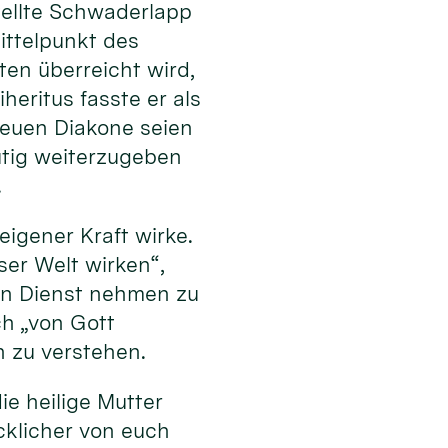
stellte Schwaderlapp
ttelpunkt des
en überreicht wird,
heritus fasste er als
 neuen Diakone seien
tig weiterzugeben
.
eigener Kraft wirke.
eser Welt wirken“,
 in Dienst nehmen zu
ch „von Gott
n zu verstehen.
ie heilige Mutter
cklicher von euch