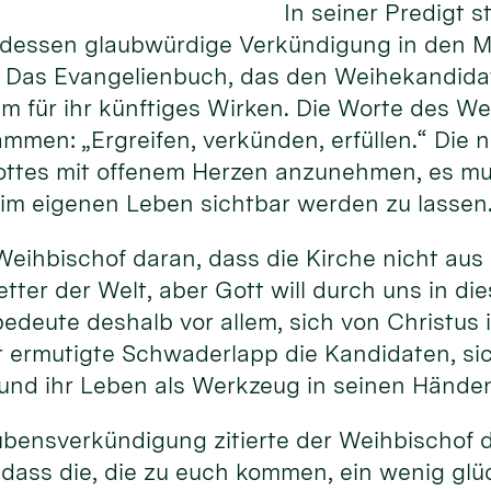
In seiner Predigt 
dessen glaubwürdige Verkündigung in den Mi
. Das Evangelienbuch, das den Weihekandidat
m für ihr künftiges Wirken. Die Worte des Wei
sammen: „Ergreifen, verkünden, erfüllen.“ Die
ottes mit offenem Herzen anzunehmen, es mu
im eigenen Leben sichtbar werden zu lassen
Weihbischof daran, dass die Kirche nicht aus 
etter der Welt, aber Gott will durch uns in di
bedeute deshalb vor allem, sich von Christus
r ermutigte Schwaderlapp die Kandidaten, si
 und ihr Leben als Werkzeug in seinen Hände
aubensverkündigung zitierte der Weihbischof d
, dass die, die zu euch kommen, ein wenig glü