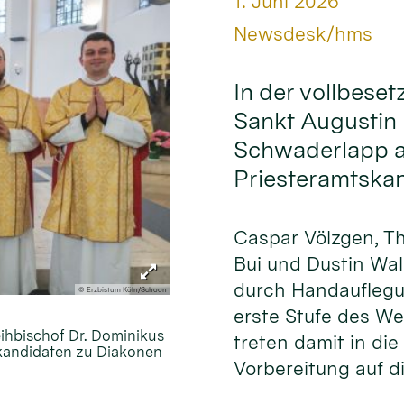
Datum:
1. Juni 2026
Von:
Newsdesk/hms
In der vollbeset
Sankt Augustin 
Schwaderlapp am
Priesteramtska
Caspar Völzgen, T
Bui und Dustin Wa
durch Handauflegu
© Erzbistum Köln/Schoon
erste Stufe des W
eihbischof Dr. Dominikus
treten damit in die
skandidaten zu Diakonen
Vorbereitung auf di