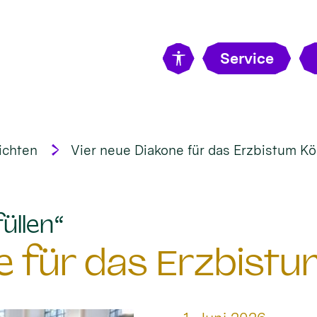
Service
ichten
Vier neue Diakone für das Erzbistum Kö
:
üllen“
e für das Erzbistu