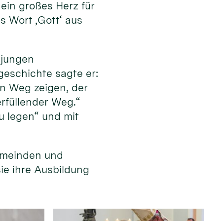
ein großes Herz für
s Wort ‚Gott‘ aus
 jungen
eschichte sagte er:
en Weg zeigen, der
erfüllender Weg.“
u legen“ und mit
emeinden und
sie ihre Ausbildung