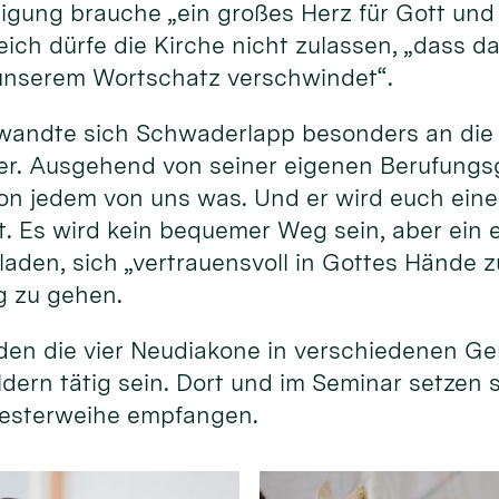
gung brauche „ein großes Herz für Gott und 
ich dürfe die Kirche nicht zulassen, „dass da
unserem Wortschatz verschwindet“.
wandte sich Schwaderlapp besonders an die
r. Ausgehend von seiner eigenen Berufungsg
 von jedem von uns was. Und er wird euch ein
st. Es wird kein bequemer Weg sein, aber ein 
laden, sich „vertrauensvoll in Gottes Hände z
g zu gehen.
en die vier Neudiakone in verschiedenen G
ldern tätig sein. Dort und im Seminar setzen 
Priesterweihe empfangen.