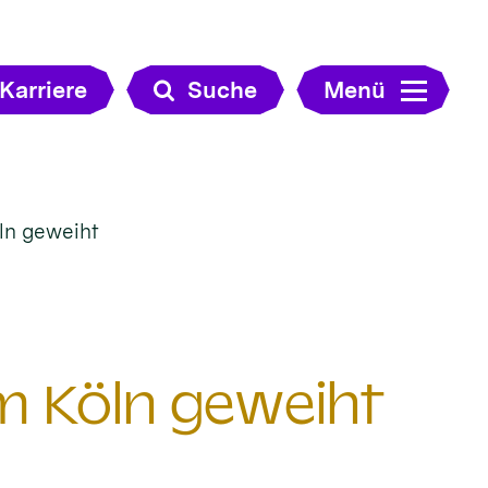
Karriere
Suche
Menü
ln geweiht
m Köln geweiht