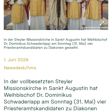
© Erzbistum Köln/Schoon
In der Steyler Missionskirche in Sankt Augustin hat Weihbischof
Dr. Dominikus Schwaderlapp am Sonntag (31. Mai) vier
Priesteramtskandidaten zu Diakonen geweiht.
Datum:
1. Juni 2026
Von:
Newsdesk/hms
In der vollbesetzten Steyler
Missionskirche in Sankt Augustin hat
Weihbischof Dr. Dominikus
Schwaderlapp am Sonntag (31. Mai) vier
Priesteramtskandidaten zu Diakonen