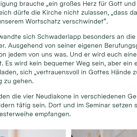
gung brauche „ein großes Herz für Gott und 
ich dürfe die Kirche nicht zulassen, „dass da
unserem Wortschatz verschwindet“.
wandte sich Schwaderlapp besonders an die
r. Ausgehend von seiner eigenen Berufungsg
 von jedem von uns was. Und er wird euch ein
st. Es wird kein bequemer Weg sein, aber ein 
laden, sich „vertrauensvoll in Gottes Hände z
g zu gehen.
en die vier Neudiakone in verschiedenen G
ldern tätig sein. Dort und im Seminar setzen 
Priesterweihe empfangen.