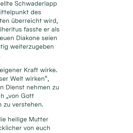
stellte Schwaderlapp
ttelpunkt des
en überreicht wird,
heritus fasste er als
 neuen Diakone seien
tig weiterzugeben
.
eigener Kraft wirke.
eser Welt wirken“,
 in Dienst nehmen zu
ch „von Gott
n zu verstehen.
ie heilige Mutter
cklicher von euch