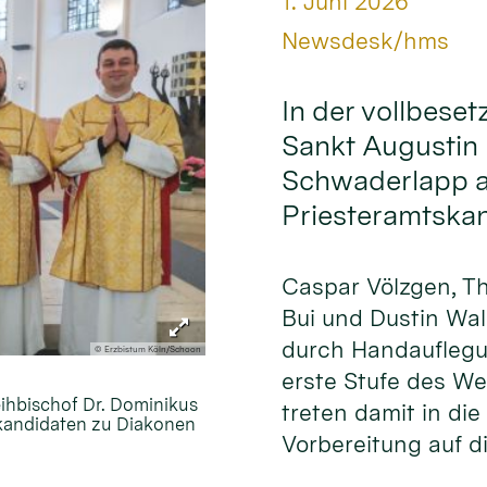
Datum:
1. Juni 2026
Von:
Newsdesk/hms
In der vollbeset
Sankt Augustin 
Schwaderlapp am
Priesteramtska
Caspar Völzgen, T
Bui und Dustin Wa
durch Handauflegu
© Erzbistum Köln/Schoon
erste Stufe des W
eihbischof Dr. Dominikus
treten damit in die
skandidaten zu Diakonen
Vorbereitung auf di