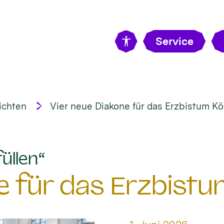
Service
ichten
Vier neue Diakone für das Erzbistum Kö
:
üllen“
e für das Erzbistu