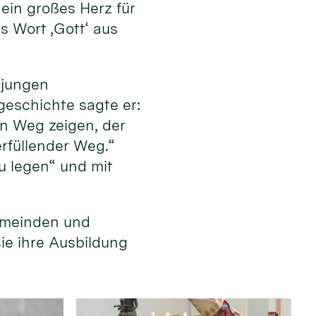
ein großes Herz für
s Wort ‚Gott‘ aus
 jungen
eschichte sagte er:
en Weg zeigen, der
erfüllender Weg.“
u legen“ und mit
emeinden und
sie ihre Ausbildung