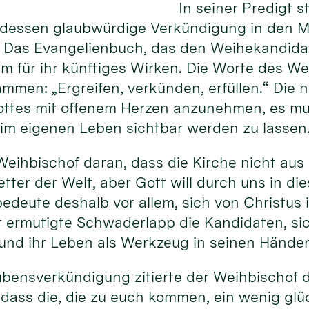
In seiner Predigt 
dessen glaubwürdige Verkündigung in den Mi
. Das Evangelienbuch, das den Weihekandidat
m für ihr künftiges Wirken. Die Worte des Wei
sammen: „Ergreifen, verkünden, erfüllen.“ Die
ottes mit offenem Herzen anzunehmen, es mu
im eigenen Leben sichtbar werden zu lassen
Weihbischof daran, dass die Kirche nicht aus 
etter der Welt, aber Gott will durch uns in di
bedeute deshalb vor allem, sich von Christus
r ermutigte Schwaderlapp die Kandidaten, si
 und ihr Leben als Werkzeug in seinen Hände
aubensverkündigung zitierte der Weihbischof d
, dass die, die zu euch kommen, ein wenig glü