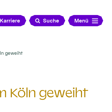
Karriere
Suche
Menü
ln geweiht
m Köln geweiht