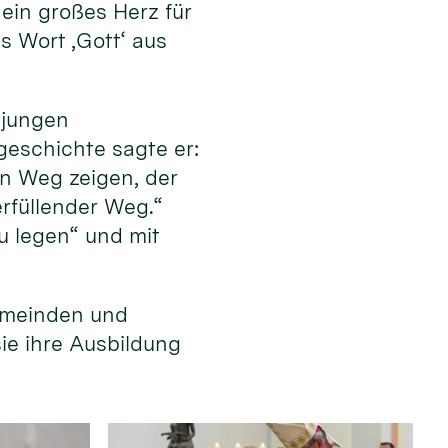
ein großes Herz für
s Wort ‚Gott‘ aus
 jungen
eschichte sagte er:
en Weg zeigen, der
erfüllender Weg.“
u legen“ und mit
emeinden und
sie ihre Ausbildung