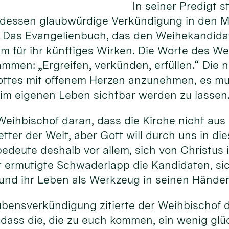
In seiner Predigt 
dessen glaubwürdige Verkündigung in den Mi
. Das Evangelienbuch, das den Weihekandidat
m für ihr künftiges Wirken. Die Worte des Wei
sammen: „Ergreifen, verkünden, erfüllen.“ Die
ottes mit offenem Herzen anzunehmen, es mu
im eigenen Leben sichtbar werden zu lassen
Weihbischof daran, dass die Kirche nicht aus 
etter der Welt, aber Gott will durch uns in di
bedeute deshalb vor allem, sich von Christus
r ermutigte Schwaderlapp die Kandidaten, si
 und ihr Leben als Werkzeug in seinen Hände
aubensverkündigung zitierte der Weihbischof d
, dass die, die zu euch kommen, ein wenig glü