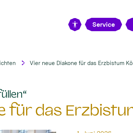
Service
ichten
Vier neue Diakone für das Erzbistum Kö
:
üllen“
e für das Erzbistu