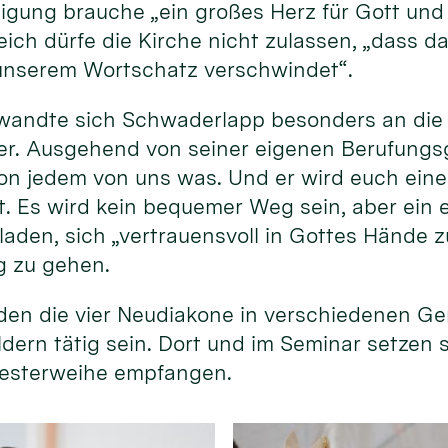
gung brauche „ein großes Herz für Gott und 
ich dürfe die Kirche nicht zulassen, „dass da
unserem Wortschatz verschwindet“.
wandte sich Schwaderlapp besonders an die
r. Ausgehend von seiner eigenen Berufungsg
 von jedem von uns was. Und er wird euch ein
st. Es wird kein bequemer Weg sein, aber ein 
laden, sich „vertrauensvoll in Gottes Hände z
g zu gehen.
en die vier Neudiakone in verschiedenen G
ldern tätig sein. Dort und im Seminar setzen 
Priesterweihe empfangen.