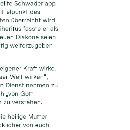
stellte Schwaderlapp
ttelpunkt des
en überreicht wird,
heritus fasste er als
 neuen Diakone seien
tig weiterzugeben
.
eigener Kraft wirke.
eser Welt wirken“,
 in Dienst nehmen zu
ch „von Gott
n zu verstehen.
ie heilige Mutter
cklicher von euch