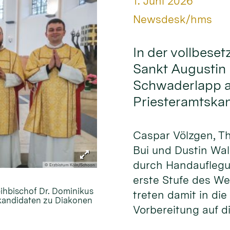
Datum:
1. Juni 2026
Von:
Newsdesk/hms
In der vollbeset
Sankt Augustin 
Schwaderlapp am
Priesteramtska
Caspar Völzgen, T
Bui und Dustin Wa
durch Handauflegu
© Erzbistum Köln/Schoon
erste Stufe des W
eihbischof Dr. Dominikus
treten damit in die
skandidaten zu Diakonen
Vorbereitung auf di