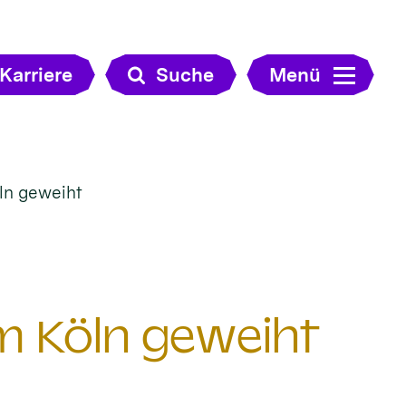
Karriere
Suche
Menü
ln geweiht
m Köln geweiht