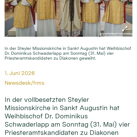
© Erzbistum Köln/Schoon
In der Steyler Missionskirche in Sankt Augustin hat Weihbischof
Dr. Dominikus Schwaderlapp am Sonntag (31. Mai) vier
Priesteramtskandidaten zu Diakonen geweiht.
Datum:
1. Juni 2026
Von:
Newsdesk/hms
In der vollbesetzten Steyler
Missionskirche in Sankt Augustin hat
Weihbischof Dr. Dominikus
Schwaderlapp am Sonntag (31. Mai) vier
Priesteramtskandidaten zu Diakonen