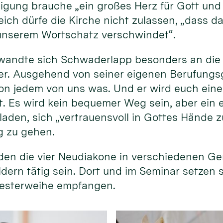
gung brauche „ein großes Herz für Gott und 
ich dürfe die Kirche nicht zulassen, „dass da
unserem Wortschatz verschwindet“.
wandte sich Schwaderlapp besonders an die
r. Ausgehend von seiner eigenen Berufungsg
 von jedem von uns was. Und er wird euch ein
st. Es wird kein bequemer Weg sein, aber ein 
laden, sich „vertrauensvoll in Gottes Hände z
g zu gehen.
en die vier Neudiakone in verschiedenen G
ldern tätig sein. Dort und im Seminar setzen 
Priesterweihe empfangen.