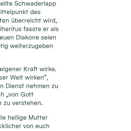
stellte Schwaderlapp
ttelpunkt des
en überreicht wird,
heritus fasste er als
 neuen Diakone seien
tig weiterzugeben
.
eigener Kraft wirke.
eser Welt wirken“,
 in Dienst nehmen zu
ch „von Gott
n zu verstehen.
ie heilige Mutter
cklicher von euch