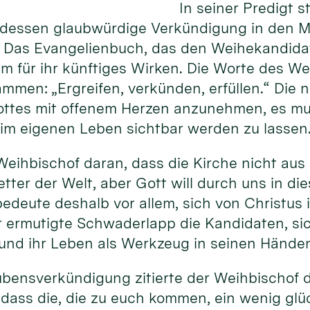
In seiner Predigt 
dessen glaubwürdige Verkündigung in den Mi
. Das Evangelienbuch, das den Weihekandidat
m für ihr künftiges Wirken. Die Worte des Wei
sammen: „Ergreifen, verkünden, erfüllen.“ Die
ottes mit offenem Herzen anzunehmen, es mu
im eigenen Leben sichtbar werden zu lassen
Weihbischof daran, dass die Kirche nicht aus 
etter der Welt, aber Gott will durch uns in di
bedeute deshalb vor allem, sich von Christus
r ermutigte Schwaderlapp die Kandidaten, si
 und ihr Leben als Werkzeug in seinen Hände
aubensverkündigung zitierte der Weihbischof d
, dass die, die zu euch kommen, ein wenig glü