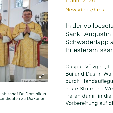
Datum:
1. Juni 2026
Von:
Newsdesk/hms
In der vollbeset
Sankt Augustin 
Schwaderlapp am
Priesteramtska
Caspar Völzgen, T
Bui und Dustin Wa
durch Handauflegu
© Erzbistum Köln/Schoon
erste Stufe des W
eihbischof Dr. Dominikus
treten damit in die
skandidaten zu Diakonen
Vorbereitung auf di