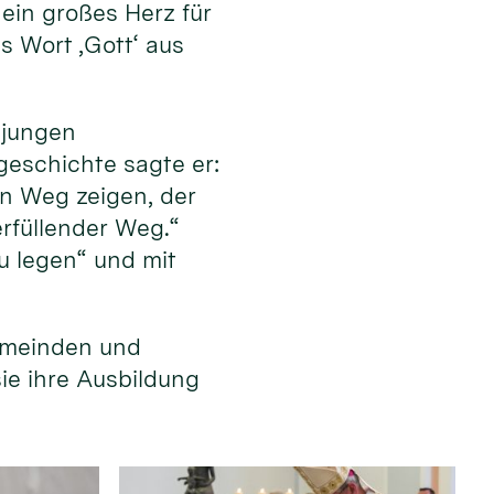
ein großes Herz für
s Wort ‚Gott‘ aus
 jungen
eschichte sagte er:
en Weg zeigen, der
erfüllender Weg.“
u legen“ und mit
emeinden und
sie ihre Ausbildung