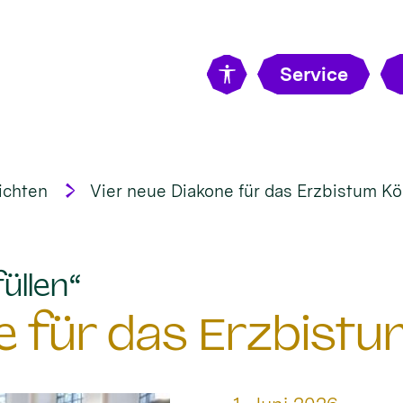
Service
ichten
Vier neue Diakone für das Erzbistum Kö
:
üllen“
e für das Erzbistu