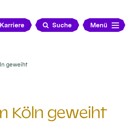
Karriere
Suche
Menü
ln geweiht
m Köln geweiht