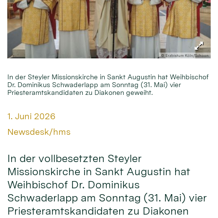
© Erzbistum Köln/Schoon
In der Steyler Missionskirche in Sankt Augustin hat Weihbischof
Dr. Dominikus Schwaderlapp am Sonntag (31. Mai) vier
Priesteramtskandidaten zu Diakonen geweiht.
Datum:
1. Juni 2026
Von:
Newsdesk/hms
In der vollbesetzten Steyler
Missionskirche in Sankt Augustin hat
Weihbischof Dr. Dominikus
Schwaderlapp am Sonntag (31. Mai) vier
Priesteramtskandidaten zu Diakonen