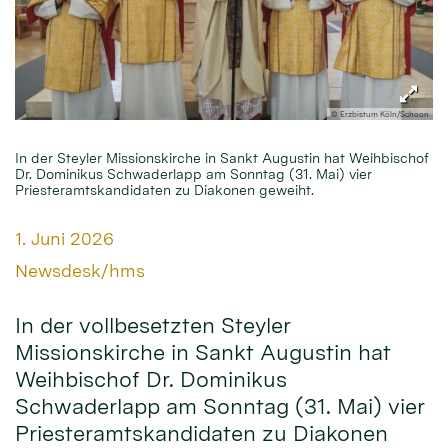
© Erzbistum Köln/Schoon
In der Steyler Missionskirche in Sankt Augustin hat Weihbischof
Dr. Dominikus Schwaderlapp am Sonntag (31. Mai) vier
Priesteramtskandidaten zu Diakonen geweiht.
Datum:
1. Juni 2026
Von:
Newsdesk/hms
In der vollbesetzten Steyler
Missionskirche in Sankt Augustin hat
Weihbischof Dr. Dominikus
Schwaderlapp am Sonntag (31. Mai) vier
Priesteramtskandidaten zu Diakonen