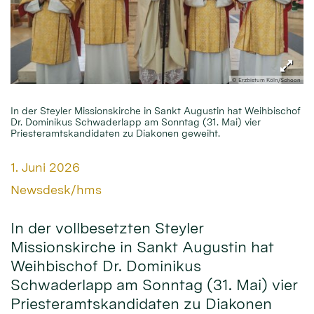
© Erzbistum Köln/Schoon
In der Steyler Missionskirche in Sankt Augustin hat Weihbischof
Dr. Dominikus Schwaderlapp am Sonntag (31. Mai) vier
Priesteramtskandidaten zu Diakonen geweiht.
Datum:
1. Juni 2026
Von:
Newsdesk/hms
In der vollbesetzten Steyler
Missionskirche in Sankt Augustin hat
Weihbischof Dr. Dominikus
Schwaderlapp am Sonntag (31. Mai) vier
Priesteramtskandidaten zu Diakonen