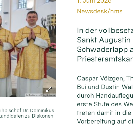
Datum:
1. Juni 2026
Von:
Newsdesk/hms
In der vollbeset
Sankt Augustin 
Schwaderlapp am
Priesteramtska
Caspar Völzgen, T
Bui und Dustin Wa
durch Handauflegu
© Erzbistum Köln/Schoon
erste Stufe des W
eihbischof Dr. Dominikus
treten damit in die
skandidaten zu Diakonen
Vorbereitung auf di