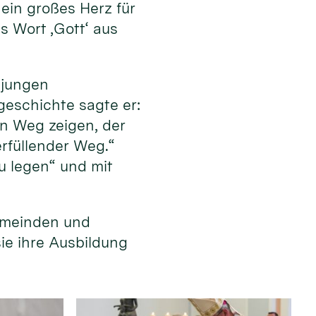
ein großes Herz für
s Wort ‚Gott‘ aus
 jungen
eschichte sagte er:
en Weg zeigen, der
erfüllender Weg.“
u legen“ und mit
emeinden und
sie ihre Ausbildung