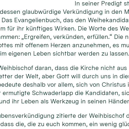
In seiner Predigt 
dessen glaubwürdige Verkündigung in den Mi
. Das Evangelienbuch, das den Weihekandidat
m für ihr künftiges Wirken. Die Worte des Wei
sammen: „Ergreifen, verkünden, erfüllen.“ Die
ottes mit offenem Herzen anzunehmen, es mu
im eigenen Leben sichtbar werden zu lassen
Weihbischof daran, dass die Kirche nicht aus 
etter der Welt, aber Gott will durch uns in di
bedeute deshalb vor allem, sich von Christus
r ermutigte Schwaderlapp die Kandidaten, si
 und ihr Leben als Werkzeug in seinen Hände
aubensverkündigung zitierte der Weihbischof d
, dass die, die zu euch kommen, ein wenig glü