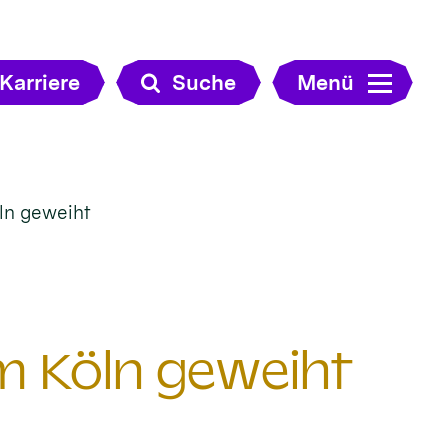
Karriere
Suche
Menü
ln geweiht
m Köln geweiht