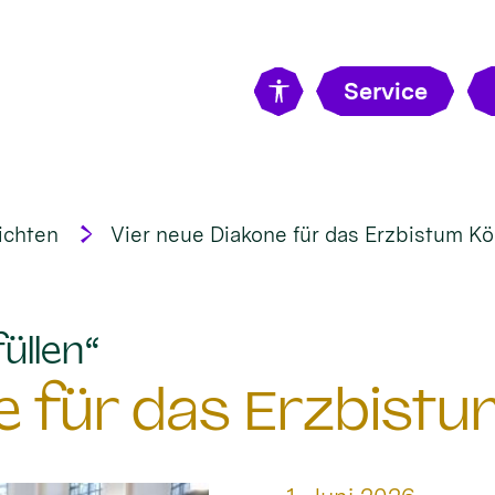
Service
ichten
Vier neue Diakone für das Erzbistum Kö
:
üllen“
e für das Erzbistu