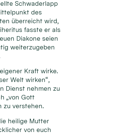
stellte Schwaderlapp
ttelpunkt des
en überreicht wird,
heritus fasste er als
 neuen Diakone seien
tig weiterzugeben
.
eigener Kraft wirke.
eser Welt wirken“,
 in Dienst nehmen zu
ch „von Gott
n zu verstehen.
ie heilige Mutter
cklicher von euch