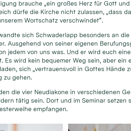
gung brauche „ein großes Herz für Gott und 
ich dürfe die Kirche nicht zulassen, „dass da
unserem Wortschatz verschwindet“.
wandte sich Schwaderlapp besonders an die
r. Ausgehend von seiner eigenen Berufungsg
 von jedem von uns was. Und er wird euch ein
st. Es wird kein bequemer Weg sein, aber ein 
laden, sich „vertrauensvoll in Gottes Hände z
g zu gehen.
en die vier Neudiakone in verschiedenen G
ldern tätig sein. Dort und im Seminar setzen 
Priesterweihe empfangen.