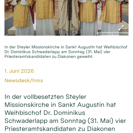
© Erzbistum Köln/Schoon
In der Steyler Missionskirche in Sankt Augustin hat Weihbischof
Dr. Dominikus Schwaderlapp am Sonntag (31. Mai) vier
Priesteramtskandidaten zu Diakonen geweiht.
Datum:
1. Juni 2026
Von:
Newsdesk/hms
In der vollbesetzten Steyler
Missionskirche in Sankt Augustin hat
Weihbischof Dr. Dominikus
Schwaderlapp am Sonntag (31. Mai) vier
Priesteramtskandidaten zu Diakonen