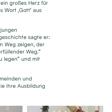
ein großes Herz für
s Wort ‚Gott‘ aus
 jungen
eschichte sagte er:
en Weg zeigen, der
erfüllender Weg.“
u legen“ und mit
emeinden und
sie ihre Ausbildung