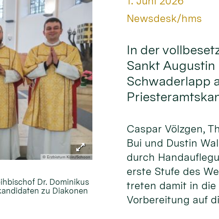
Datum:
1. Juni 2026
Von:
Newsdesk/hms
In der vollbeset
Sankt Augustin 
Schwaderlapp am
Priesteramtska
Caspar Völzgen, T
Bui und Dustin Wa
durch Handauflegu
© Erzbistum Köln/Schoon
erste Stufe des W
eihbischof Dr. Dominikus
treten damit in die
skandidaten zu Diakonen
Vorbereitung auf di