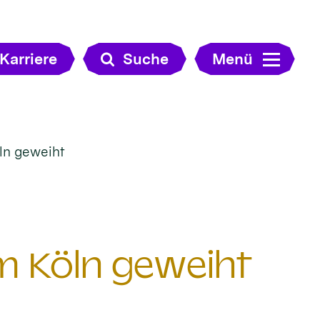
Karriere
Suche
Menü
ln geweiht
m Köln geweiht