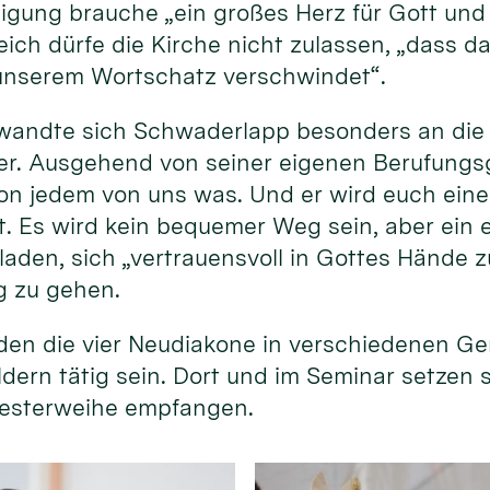
gung brauche „ein großes Herz für Gott und 
ich dürfe die Kirche nicht zulassen, „dass da
unserem Wortschatz verschwindet“.
wandte sich Schwaderlapp besonders an die
r. Ausgehend von seiner eigenen Berufungsg
 von jedem von uns was. Und er wird euch ein
st. Es wird kein bequemer Weg sein, aber ein 
laden, sich „vertrauensvoll in Gottes Hände z
g zu gehen.
en die vier Neudiakone in verschiedenen G
ldern tätig sein. Dort und im Seminar setzen 
Priesterweihe empfangen.