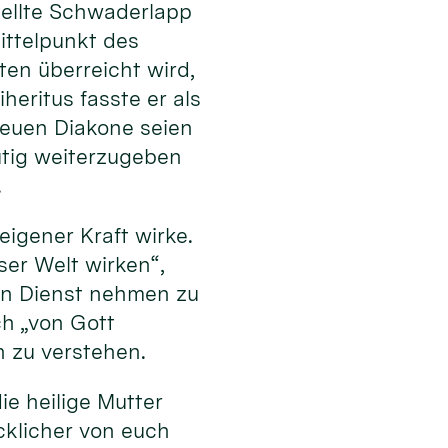
stellte Schwaderlapp
ttelpunkt des
en überreicht wird,
heritus fasste er als
 neuen Diakone seien
tig weiterzugeben
.
eigener Kraft wirke.
eser Welt wirken“,
 in Dienst nehmen zu
ch „von Gott
n zu verstehen.
ie heilige Mutter
cklicher von euch