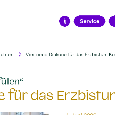
Service
ichten
Vier neue Diakone für das Erzbistum Kö
:
üllen“
e für das Erzbistu