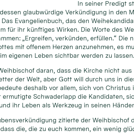
In seiner Predigt 
dessen glaubwürdige Verkündigung in den Mi
. Das Evangelienbuch, das den Weihekandidat
m für ihr künftiges Wirken. Die Worte des Wei
sammen: „Ergreifen, verkünden, erfüllen.“ Die
ottes mit offenem Herzen anzunehmen, es mu
im eigenen Leben sichtbar werden zu lassen
Weihbischof daran, dass die Kirche nicht aus 
etter der Welt, aber Gott will durch uns in di
bedeute deshalb vor allem, sich von Christus
r ermutigte Schwaderlapp die Kandidaten, si
 und ihr Leben als Werkzeug in seinen Hände
aubensverkündigung zitierte der Weihbischof d
, dass die, die zu euch kommen, ein wenig glü