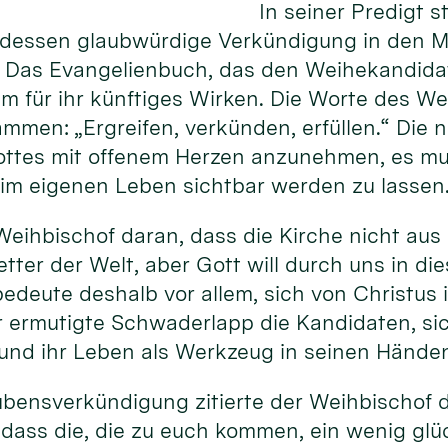
In seiner Predigt 
dessen glaubwürdige Verkündigung in den Mi
. Das Evangelienbuch, das den Weihekandidat
m für ihr künftiges Wirken. Die Worte des Wei
sammen: „Ergreifen, verkünden, erfüllen.“ Die
ottes mit offenem Herzen anzunehmen, es mu
im eigenen Leben sichtbar werden zu lassen
Weihbischof daran, dass die Kirche nicht aus 
etter der Welt, aber Gott will durch uns in di
bedeute deshalb vor allem, sich von Christus
r ermutigte Schwaderlapp die Kandidaten, si
 und ihr Leben als Werkzeug in seinen Hände
aubensverkündigung zitierte der Weihbischof d
, dass die, die zu euch kommen, ein wenig glü