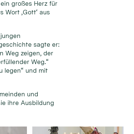
ein großes Herz für
s Wort ‚Gott‘ aus
 jungen
eschichte sagte er:
en Weg zeigen, der
erfüllender Weg.“
u legen“ und mit
emeinden und
sie ihre Ausbildung