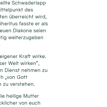
stellte Schwaderlapp
ttelpunkt des
en überreicht wird,
heritus fasste er als
 neuen Diakone seien
tig weiterzugeben
.
eigener Kraft wirke.
eser Welt wirken“,
 in Dienst nehmen zu
ch „von Gott
n zu verstehen.
ie heilige Mutter
cklicher von euch