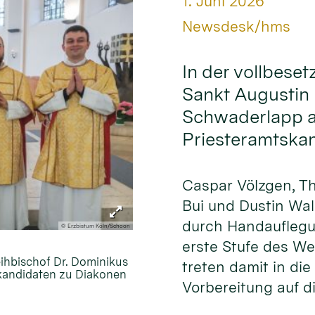
Datum:
1. Juni 2026
Von:
Newsdesk/hms
In der vollbeset
Sankt Augustin 
Schwaderlapp am
Priesteramtska
Caspar Völzgen, T
Bui und Dustin Wa
durch Handauflegu
© Erzbistum Köln/Schoon
erste Stufe des W
eihbischof Dr. Dominikus
treten damit in die
skandidaten zu Diakonen
Vorbereitung auf di