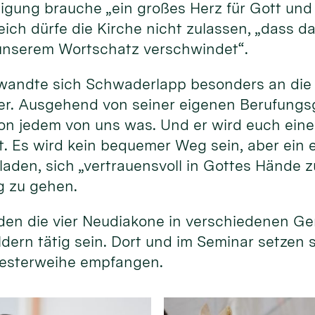
gung brauche „ein großes Herz für Gott und 
ich dürfe die Kirche nicht zulassen, „dass da
unserem Wortschatz verschwindet“.
wandte sich Schwaderlapp besonders an die
r. Ausgehend von seiner eigenen Berufungsg
 von jedem von uns was. Und er wird euch ein
st. Es wird kein bequemer Weg sein, aber ein 
laden, sich „vertrauensvoll in Gottes Hände z
g zu gehen.
en die vier Neudiakone in verschiedenen G
ldern tätig sein. Dort und im Seminar setzen 
Priesterweihe empfangen.