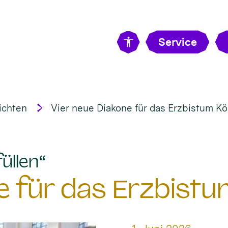
Service
ichten
Vier neue Diakone für das Erzbistum Kö
:
üllen“
e für das Erzbistu