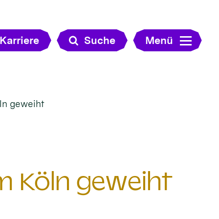
Karriere
Suche
Menü
ln geweiht
m Köln geweiht