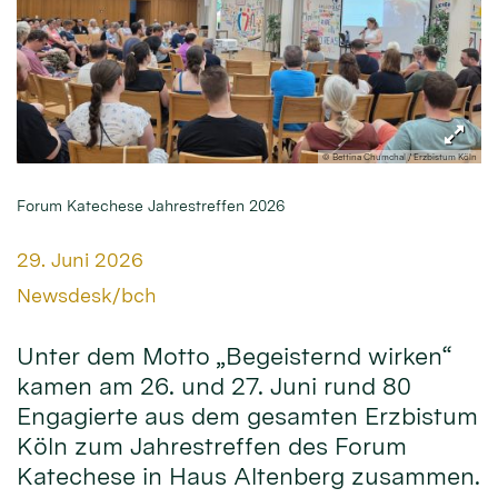
© Bettina Chumchal / Erzbistum Köln
Forum Katechese Jahrestreffen 2026
Datum:
29. Juni 2026
Von:
Newsdesk/bch
Unter dem Motto „Begeisternd wirken“
kamen am 26. und 27. Juni rund 80
Engagierte aus dem gesamten Erzbistum
Köln zum Jahrestreffen des Forum
Katechese in Haus Altenberg zusammen.