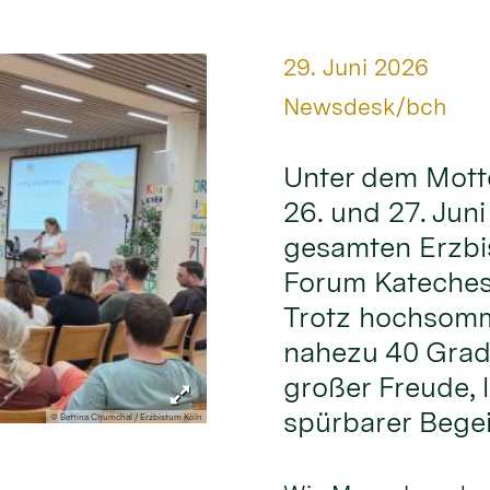
Datum:
29. Juni 2026
Von:
Newsdesk/bch
Unter dem Mott
26. und 27. Jun
gesamten Erzbi
Forum Kateches
Trotz hochsomm
nahezu 40 Grad
großer Freude,
spürbarer Begei
© Bettina Chumchal / Erzbistum Köln