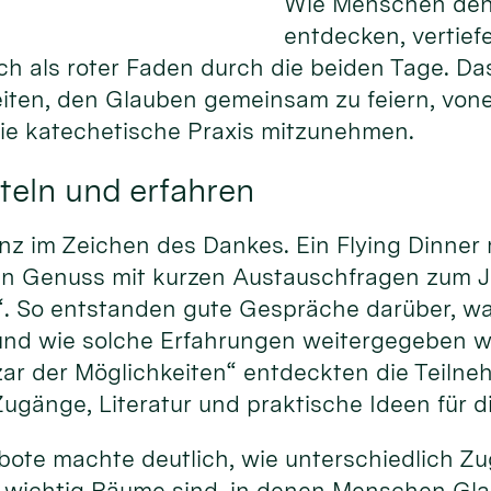
Wie Menschen den
entdecken, vertief
ich als roter Faden durch die beiden Tage. Da
eiten, den Glauben gemeinsam zu feiern, von
die katechetische Praxis mitzunehmen.
teln und erfahren
nz im Zeichen des Dankes. Ein Flying Dinner
hen Genuss mit kurzen Austauschfragen zum 
“. So entstanden gute Gespräche darüber, w
und wie solche Erfahrungen weitergegeben 
ar der Möglichkeiten“ entdeckten die Teiln
ugänge, Literatur und praktische Ideen für d
gebote machte deutlich, wie unterschiedlich 
 wichtig Räume sind, in denen Menschen Gla