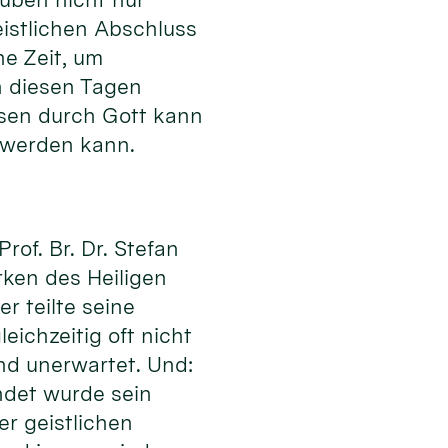
istlichen Abschluss
ne Zeit, um
n diesen Tagen
ssen durch Gott kann
 werden kann.
of. Br. Dr. Stefan
rken des Heiligen
r teilte seine
eichzeitig oft nicht
nd unerwartet. Und:
ndet wurde sein
er geistlichen