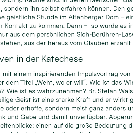
, sondern ihn selbst erfahren können. Den ge
ne geistliche Stunde im Altenberger Dom – ei
 in Kontakt zu kommen. Denn – so wurde es i
 nur aus dem persönlichen Sich-Berühren-La
tstehen, aus der heraus vom Glauben erzählt
ven in der Katechese
it einem inspirierenden Impulsvortrag von Pr
dem Titel „Weht, wo er will“. Wie ist das Wi
? Wie ist es wahrzunehmen? Br. Stefan Walse
ige Geist ist eine starke Kraft und er wirkt gl
te oder erhoffe, sondern meist ganz anders u
nk und Gabe und damit unverfügbar. Abgeru
eitenblicke: einen auf die große Bedeutung d