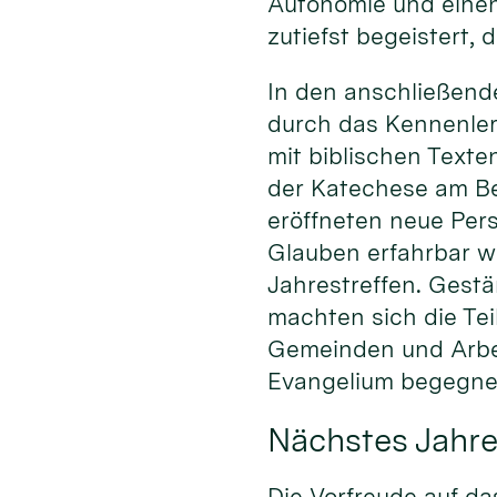
Autonomie und einen
zutiefst begeistert, 
In den anschließend
durch das Kennenlern
mit biblischen Texte
der Katechese am Bei
eröffneten neue Pers
Glauben erfahrbar w
Jahrestreffen. Gestä
machten sich die Te
Gemeinden und Arbe
Evangelium begegnen
Nächstes Jahre
Die Vorfreude auf da