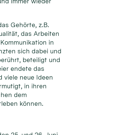
 und immer wieder
as Gehörte, z.B.
alität, das Arbeiten
er Kommunikation in
nzten sich dabei und
rührt, beteiligt und
ier endete das
d viele neue Ideen
utigt, in ihren
schen dem
rleben können.
den 25. und 26. Juni