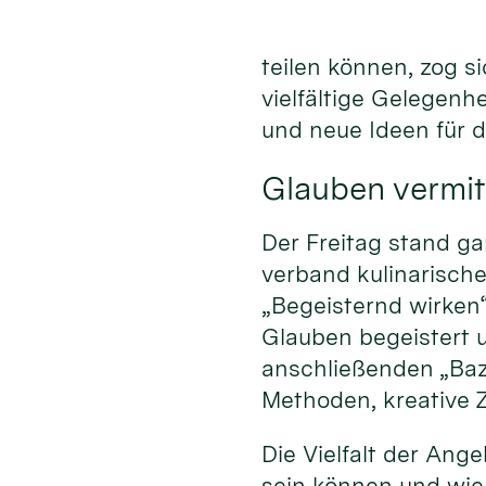
teilen können, zog s
vielfältige Gelegenh
und neue Ideen für 
Glauben vermit
Der Freitag stand ga
verband kulinarisc
„Begeisternd wirken
Glauben begeistert 
anschließenden „Baz
Methoden, kreative Z
Die Vielfalt der An
sein können und wie