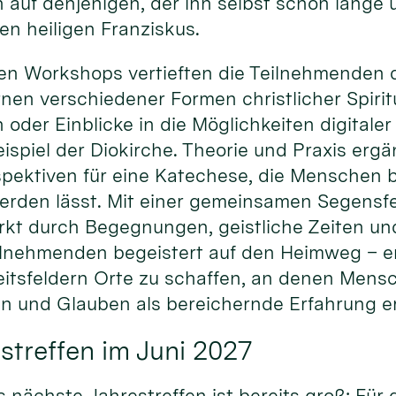
 auf denjenigen, der ihn selbst schon lange
den heiligen Franziskus.
en Workshops vertieften die Teilnehmenden d
en verschiedener Formen christlicher Spiritu
n oder Einblicke in die Möglichkeiten digital
spiel der Diokirche. Theorie und Praxis ergä
pektiven für eine Katechese, die Menschen be
erden lässt. Mit einer gemeinsamen Segensfe
rkt durch Begegnungen, geistliche Zeiten un
ilnehmenden begeistert auf den Heimweg – erm
itsfeldern Orte zu schaffen, an denen Men
 und Glauben als bereichernde Erfahrung e
streffen im Juni 2027
s nächste Jahrestreffen ist bereits groß: Für 