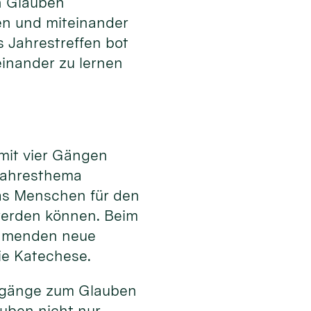
 Glauben
en und miteinander
s Jahrestreffen bot
einander zu lernen
 mit vier Gängen
Jahresthema
as Menschen für den
werden können. Beim
ehmenden neue
ie Katechese.
Zugänge zum Glauben
uben nicht nur