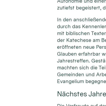
Autonomie und einen
zutiefst begeistert, 
In den anschließend
durch das Kennenlern
mit biblischen Texte
der Katechese am Bei
eröffneten neue Pers
Glauben erfahrbar w
Jahrestreffen. Gestä
machten sich die Te
Gemeinden und Arbe
Evangelium begegnen
Nächstes Jahre
Die Vorfreude auf da