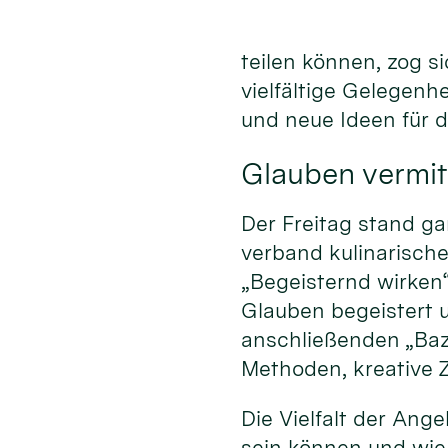
teilen können, zog s
vielfältige Gelegenh
und neue Ideen für 
Glauben vermit
Der Freitag stand ga
verband kulinarisc
„Begeisternd wirken
Glauben begeistert 
anschließenden „Baz
Methoden, kreative Z
Die Vielfalt der An
sein können und wie