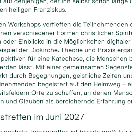
 auf denjenigen, der ihn selbst schon lange
den heiligen Franziskus.
en Workshops vertieften die Teilnehmenden d
en verschiedener Formen christlicher Spiritu
n oder Einblicke in die Möglichkeiten digital
spiel der Diokirche. Theorie und Praxis ergä
pektiven für eine Katechese, die Menschen be
erden lässt. Mit einer gemeinsamen Segensfe
rkt durch Begegnungen, geistliche Zeiten un
ilnehmenden begeistert auf den Heimweg – erm
itsfeldern Orte zu schaffen, an denen Men
 und Glauben als bereichernde Erfahrung e
streffen im Juni 2027
s nächste Jahrestreffen ist bereits groß: Für 