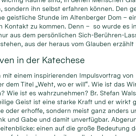
, sondern ihn selbst erfahren können. Den ge
ne geistliche Stunde im Altenberger Dom – ei
 in Kontakt zu kommen. Denn – so wurde es i
 nur aus dem persönlichen Sich-Berühren-La
tstehen, aus der heraus vom Glauben erzählt
ven in der Katechese
it einem inspirierenden Impulsvortrag von Pr
dem Titel „Weht, wo er will“. Wie ist das Wi
? Wie ist es wahrzunehmen? Br. Stefan Walse
ige Geist ist eine starke Kraft und er wirkt gl
te oder erhoffe, sondern meist ganz anders u
nk und Gabe und damit unverfügbar. Abgeru
eitenblicke: einen auf die große Bedeutung d