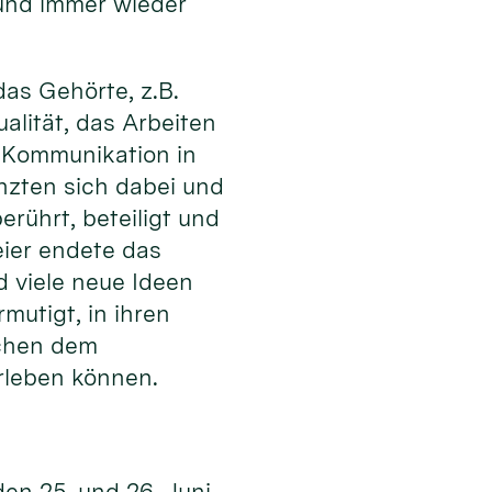
 und immer wieder
as Gehörte, z.B.
alität, das Arbeiten
er Kommunikation in
nzten sich dabei und
rührt, beteiligt und
ier endete das
d viele neue Ideen
utigt, in ihren
schen dem
rleben können.
den 25. und 26. Juni