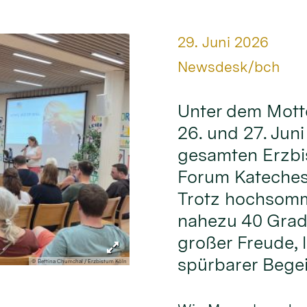
Datum:
29. Juni 2026
Von:
Newsdesk/bch
Unter dem Mott
26. und 27. Jun
gesamten Erzbi
Forum Kateches
Trotz hochsomm
nahezu 40 Grad
großer Freude,
spürbarer Begei
© Bettina Chumchal / Erzbistum Köln