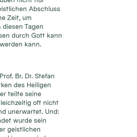
istlichen Abschluss
ne Zeit, um
n diesen Tagen
ssen durch Gott kann
 werden kann.
of. Br. Dr. Stefan
rken des Heiligen
r teilte seine
eichzeitig oft nicht
nd unerwartet. Und:
ndet wurde sein
er geistlichen