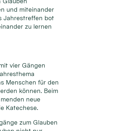
 Glauben
en und miteinander
s Jahrestreffen bot
einander zu lernen
 mit vier Gängen
Jahresthema
as Menschen für den
werden können. Beim
ehmenden neue
ie Katechese.
Zugänge zum Glauben
uben nicht nur