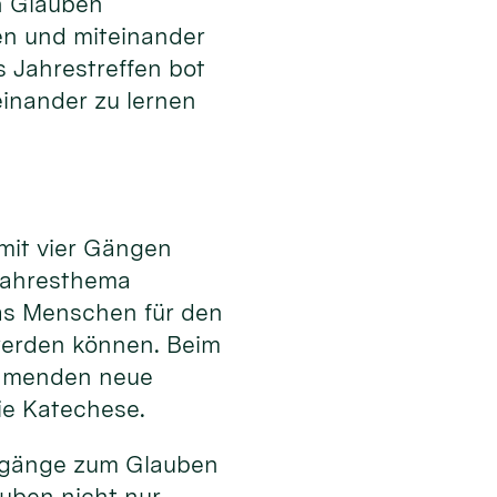
 Glauben
en und miteinander
s Jahrestreffen bot
einander zu lernen
 mit vier Gängen
Jahresthema
as Menschen für den
werden können. Beim
ehmenden neue
ie Katechese.
Zugänge zum Glauben
uben nicht nur