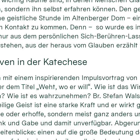
, sondern ihn selbst erfahren können. Den ge
ne geistliche Stunde im Altenberger Dom – ei
 in Kontakt zu kommen. Denn – so wurde es i
 nur aus dem persönlichen Sich-Berühren-La
tstehen, aus der heraus vom Glauben erzählt
ven in der Katechese
it einem inspirierenden Impulsvortrag von Pr
dem Titel „Weht, wo er will“. Wie ist das Wi
? Wie ist es wahrzunehmen? Br. Stefan Walse
ige Geist ist eine starke Kraft und er wirkt gl
te oder erhoffe, sondern meist ganz anders u
nk und Gabe und damit unverfügbar. Abgeru
eitenblicke: einen auf die große Bedeutung d