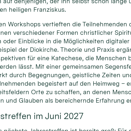
 auf denjenigen, der ihn selbst schon lange
den heiligen Franziskus.
en Workshops vertieften die Teilnehmenden d
en verschiedener Formen christlicher Spiritu
n oder Einblicke in die Möglichkeiten digital
spiel der Diokirche. Theorie und Praxis ergä
pektiven für eine Katechese, die Menschen be
erden lässt. Mit einer gemeinsamen Segensfe
rkt durch Begegnungen, geistliche Zeiten un
ilnehmenden begeistert auf den Heimweg – erm
itsfeldern Orte zu schaffen, an denen Men
 und Glauben als bereichernde Erfahrung e
streffen im Juni 2027
s nächste Jahrestreffen ist bereits groß: Für 