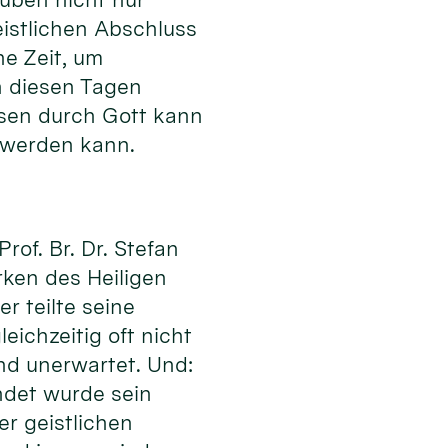
istlichen Abschluss
ne Zeit, um
n diesen Tagen
ssen durch Gott kann
 werden kann.
of. Br. Dr. Stefan
rken des Heiligen
r teilte seine
eichzeitig oft nicht
nd unerwartet. Und:
ndet wurde sein
er geistlichen