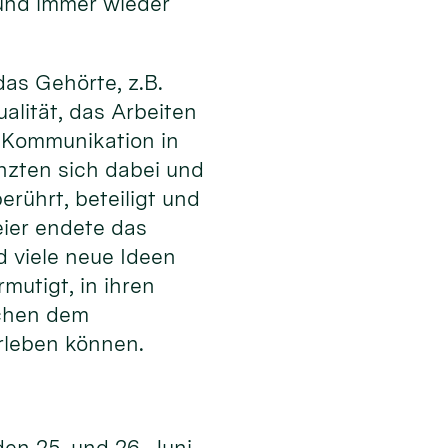
 und immer wieder
as Gehörte, z.B.
alität, das Arbeiten
er Kommunikation in
nzten sich dabei und
rührt, beteiligt und
ier endete das
d viele neue Ideen
utigt, in ihren
schen dem
rleben können.
den 25. und 26. Juni