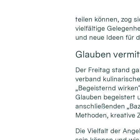
teilen können, zog s
vielfältige Gelegenh
und neue Ideen für 
Glauben vermit
Der Freitag stand ga
verband kulinarisc
„Begeisternd wirken
Glauben begeistert 
anschließenden „Baz
Methoden, kreative Z
Die Vielfalt der An
sein können und wie