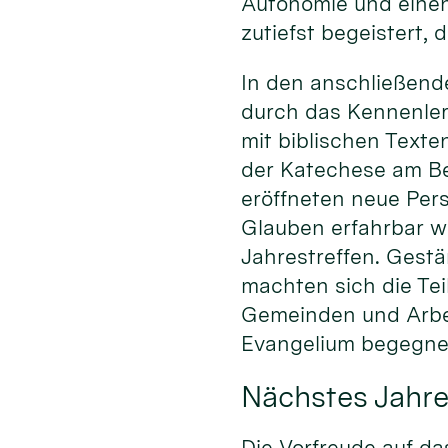
Autonomie und einen
zutiefst begeistert, 
In den anschließend
durch das Kennenlern
mit biblischen Texte
der Katechese am Bei
eröffneten neue Pers
Glauben erfahrbar w
Jahrestreffen. Gestä
machten sich die Te
Gemeinden und Arbe
Evangelium begegnen
Nächstes Jahre
Die Vorfreude auf da