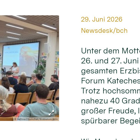
Datum:
29. Juni 2026
Von:
Newsdesk/bch
Unter dem Mott
26. und 27. Jun
gesamten Erzbi
Forum Kateches
Trotz hochsomm
nahezu 40 Grad
großer Freude,
spürbarer Begei
© Bettina Chumchal / Erzbistum Köln