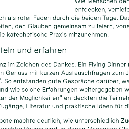
Wie Menschen den
entdecken, vertief
ich als roter Faden durch die beiden Tage. Da
eiten, den Glauben gemeinsam zu feiern, von
die katechetische Praxis mitzunehmen.
teln und erfahren
nz im Zeichen des Dankes. Ein Flying Dinner
hen Genuss mit kurzen Austauschfragen zum 
“. So entstanden gute Gespräche darüber, w
und wie solche Erfahrungen weitergegeben 
ar der Möglichkeiten“ entdeckten die Teiln
ugänge, Literatur und praktische Ideen für d
gebote machte deutlich, wie unterschiedlich 
 wichtig Räume sind, in denen Menschen Gla