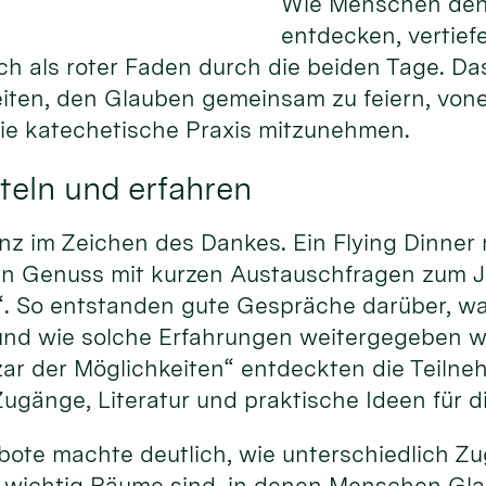
Wie Menschen den
entdecken, vertief
ich als roter Faden durch die beiden Tage. Da
eiten, den Glauben gemeinsam zu feiern, von
die katechetische Praxis mitzunehmen.
teln und erfahren
nz im Zeichen des Dankes. Ein Flying Dinner
hen Genuss mit kurzen Austauschfragen zum 
“. So entstanden gute Gespräche darüber, w
und wie solche Erfahrungen weitergegeben 
ar der Möglichkeiten“ entdeckten die Teiln
ugänge, Literatur und praktische Ideen für d
gebote machte deutlich, wie unterschiedlich 
 wichtig Räume sind, in denen Menschen Gla