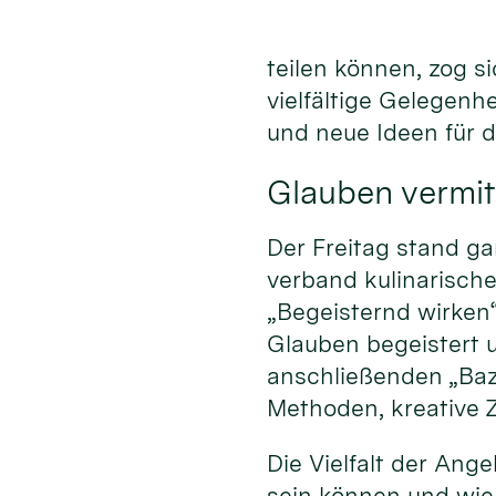
teilen können, zog s
vielfältige Gelegenh
und neue Ideen für 
Glauben vermit
Der Freitag stand ga
verband kulinarisc
„Begeisternd wirken
Glauben begeistert 
anschließenden „Baz
Methoden, kreative Z
Die Vielfalt der An
sein können und wie