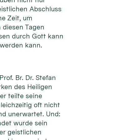
istlichen Abschluss
ne Zeit, um
n diesen Tagen
ssen durch Gott kann
 werden kann.
of. Br. Dr. Stefan
rken des Heiligen
r teilte seine
eichzeitig oft nicht
nd unerwartet. Und:
ndet wurde sein
er geistlichen