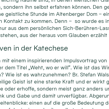
, sondern ihn selbst erfahren können. Den ge
ne geistliche Stunde im Altenberger Dom – ei
 in Kontakt zu kommen. Denn – so wurde es i
 nur aus dem persönlichen Sich-Berühren-La
tstehen, aus der heraus vom Glauben erzählt
ven in der Katechese
it einem inspirierenden Impulsvortrag von Pr
dem Titel „Weht, wo er will“. Wie ist das Wi
? Wie ist es wahrzunehmen? Br. Stefan Walse
ige Geist ist eine starke Kraft und er wirkt gl
te oder erhoffe, sondern meist ganz anders u
nk und Gabe und damit unverfügbar. Abgeru
eitenblicke: einen auf die große Bedeutung d