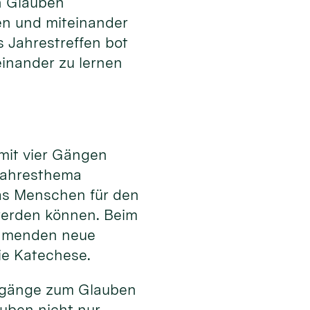
 Glauben
en und miteinander
s Jahrestreffen bot
einander zu lernen
 mit vier Gängen
Jahresthema
as Menschen für den
werden können. Beim
ehmenden neue
ie Katechese.
Zugänge zum Glauben
uben nicht nur