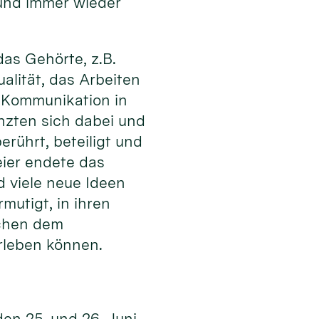
 und immer wieder
as Gehörte, z.B.
alität, das Arbeiten
er Kommunikation in
nzten sich dabei und
rührt, beteiligt und
ier endete das
d viele neue Ideen
utigt, in ihren
schen dem
rleben können.
den 25. und 26. Juni