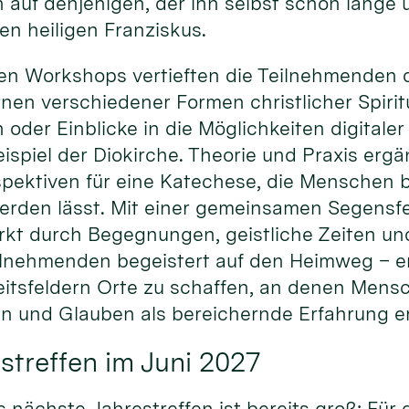
 auf denjenigen, der ihn selbst schon lange
den heiligen Franziskus.
en Workshops vertieften die Teilnehmenden d
en verschiedener Formen christlicher Spiritu
n oder Einblicke in die Möglichkeiten digital
spiel der Diokirche. Theorie und Praxis ergä
pektiven für eine Katechese, die Menschen be
erden lässt. Mit einer gemeinsamen Segensfe
rkt durch Begegnungen, geistliche Zeiten un
ilnehmenden begeistert auf den Heimweg – erm
itsfeldern Orte zu schaffen, an denen Men
 und Glauben als bereichernde Erfahrung e
streffen im Juni 2027
s nächste Jahrestreffen ist bereits groß: Für 