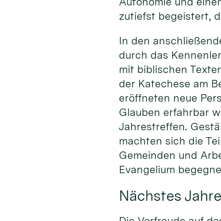
Autonomie und einen
zutiefst begeistert, 
In den anschließend
durch das Kennenlern
mit biblischen Texte
der Katechese am Bei
eröffneten neue Pers
Glauben erfahrbar w
Jahrestreffen. Gestä
machten sich die Te
Gemeinden und Arbe
Evangelium begegnen
Nächstes Jahre
Die Vorfreude auf da