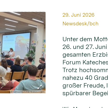
Datum:
29. Juni 2026
Von:
Newsdesk/bch
Unter dem Mott
26. und 27. Jun
gesamten Erzbi
Forum Kateches
Trotz hochsomm
nahezu 40 Grad
großer Freude,
spürbarer Begei
© Bettina Chumchal / Erzbistum Köln