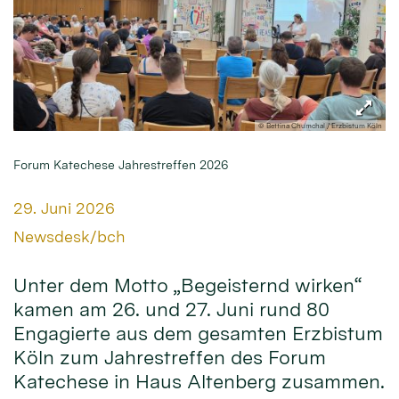
© Bettina Chumchal / Erzbistum Köln
Forum Katechese Jahrestreffen 2026
Datum:
29. Juni 2026
Von:
Newsdesk/bch
Unter dem Motto „Begeisternd wirken“
kamen am 26. und 27. Juni rund 80
Engagierte aus dem gesamten Erzbistum
Köln zum Jahrestreffen des Forum
Katechese in Haus Altenberg zusammen.