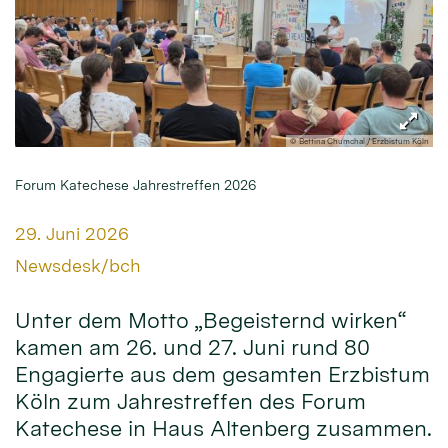
© Bettina Chumchal / Erzbistum Köln
Forum Katechese Jahrestreffen 2026
Datum:
29. Juni 2026
Von:
Newsdesk/bch
Unter dem Motto „Begeisternd wirken“
kamen am 26. und 27. Juni rund 80
Engagierte aus dem gesamten Erzbistum
Köln zum Jahrestreffen des Forum
Katechese in Haus Altenberg zusammen.