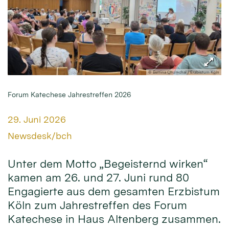
© Bettina Chumchal / Erzbistum Köln
Forum Katechese Jahrestreffen 2026
Datum:
29. Juni 2026
Von:
Newsdesk/bch
Unter dem Motto „Begeisternd wirken“
kamen am 26. und 27. Juni rund 80
Engagierte aus dem gesamten Erzbistum
Köln zum Jahrestreffen des Forum
Katechese in Haus Altenberg zusammen.