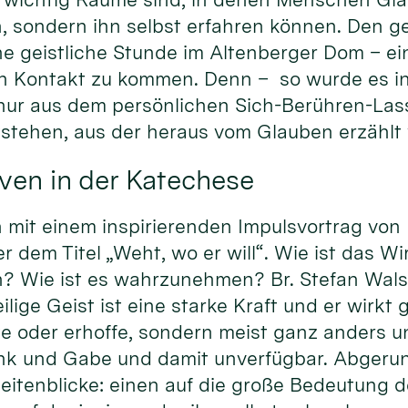
, sondern ihn selbst erfahren können. Den ge
ne geistliche Stunde im Altenberger Dom – ei
 in Kontakt zu kommen. Denn – so wurde es i
 nur aus dem persönlichen Sich-Berühren-La
tstehen, aus der heraus vom Glauben erzählt
ven in der Katechese
it einem inspirierenden Impulsvortrag von Pr
dem Titel „Weht, wo er will“. Wie ist das Wi
? Wie ist es wahrzunehmen? Br. Stefan Walse
ige Geist ist eine starke Kraft und er wirkt gl
te oder erhoffe, sondern meist ganz anders u
nk und Gabe und damit unverfügbar. Abgeru
eitenblicke: einen auf die große Bedeutung d