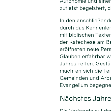
Autonomie und einen
zutiefst begeistert, 
In den anschließend
durch das Kennenlern
mit biblischen Texte
der Katechese am Bei
eröffneten neue Pers
Glauben erfahrbar w
Jahrestreffen. Gestä
machten sich die Te
Gemeinden und Arbe
Evangelium begegnen
Nächstes Jahre
Die Vorfreude auf da