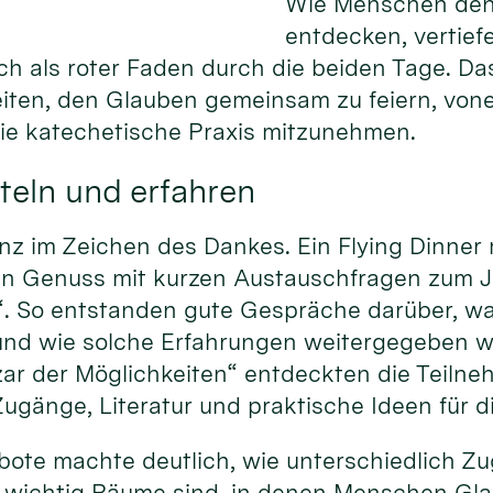
Wie Menschen den
entdecken, vertief
ich als roter Faden durch die beiden Tage. Da
eiten, den Glauben gemeinsam zu feiern, von
die katechetische Praxis mitzunehmen.
teln und erfahren
nz im Zeichen des Dankes. Ein Flying Dinner
hen Genuss mit kurzen Austauschfragen zum 
“. So entstanden gute Gespräche darüber, w
und wie solche Erfahrungen weitergegeben 
ar der Möglichkeiten“ entdeckten die Teiln
ugänge, Literatur und praktische Ideen für d
gebote machte deutlich, wie unterschiedlich 
 wichtig Räume sind, in denen Menschen Gla