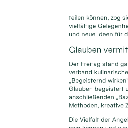
teilen können, zog s
vielfältige Gelegenh
und neue Ideen für 
Glauben vermit
Der Freitag stand ga
verband kulinarisc
„Begeisternd wirken
Glauben begeistert 
anschließenden „Baz
Methoden, kreative Z
Die Vielfalt der An
sein können und wie