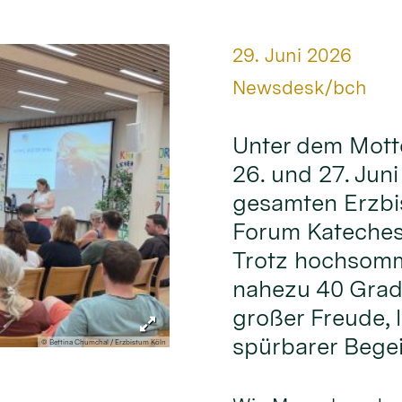
Datum:
29. Juni 2026
Von:
Newsdesk/bch
Unter dem Mott
26. und 27. Jun
gesamten Erzbi
Forum Kateches
Trotz hochsomm
nahezu 40 Grad
großer Freude,
spürbarer Begei
© Bettina Chumchal / Erzbistum Köln