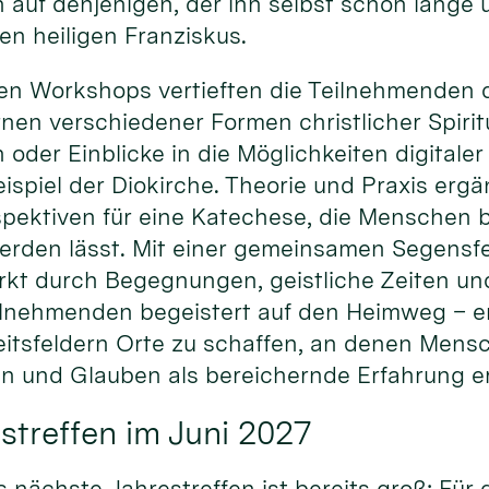
 auf denjenigen, der ihn selbst schon lange
den heiligen Franziskus.
en Workshops vertieften die Teilnehmenden d
en verschiedener Formen christlicher Spiritu
n oder Einblicke in die Möglichkeiten digital
spiel der Diokirche. Theorie und Praxis ergä
pektiven für eine Katechese, die Menschen be
erden lässt. Mit einer gemeinsamen Segensfe
rkt durch Begegnungen, geistliche Zeiten un
ilnehmenden begeistert auf den Heimweg – erm
itsfeldern Orte zu schaffen, an denen Men
 und Glauben als bereichernde Erfahrung e
streffen im Juni 2027
s nächste Jahrestreffen ist bereits groß: Für 