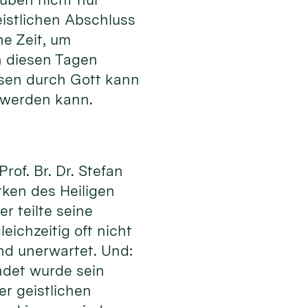
istlichen Abschluss
ne Zeit, um
n diesen Tagen
ssen durch Gott kann
 werden kann.
of. Br. Dr. Stefan
rken des Heiligen
r teilte seine
eichzeitig oft nicht
nd unerwartet. Und:
ndet wurde sein
er geistlichen