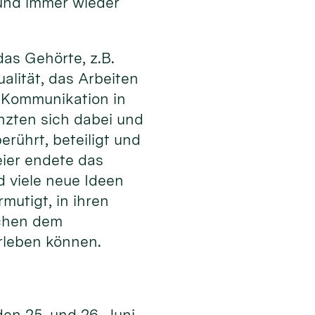
 und immer wieder
as Gehörte, z.B.
alität, das Arbeiten
er Kommunikation in
nzten sich dabei und
rührt, beteiligt und
ier endete das
d viele neue Ideen
utigt, in ihren
schen dem
rleben können.
den 25. und 26. Juni