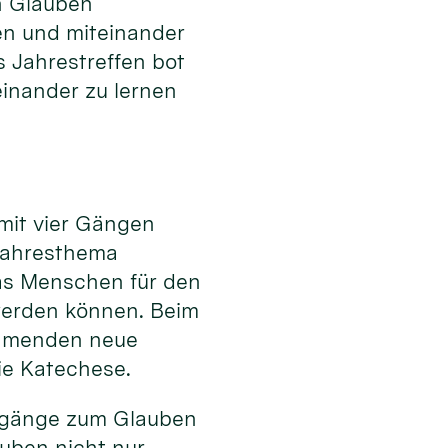
 Glauben
en und miteinander
s Jahrestreffen bot
einander zu lernen
 mit vier Gängen
Jahresthema
as Menschen für den
werden können. Beim
ehmenden neue
ie Katechese.
Zugänge zum Glauben
uben nicht nur