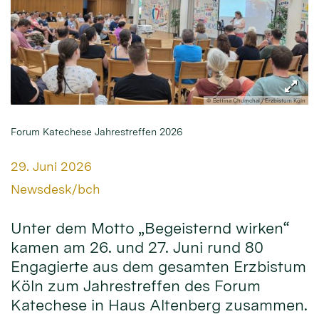
© Bettina Chumchal / Erzbistum Köln
Forum Katechese Jahrestreffen 2026
Datum:
29. Juni 2026
Von:
Newsdesk/bch
Unter dem Motto „Begeisternd wirken“
kamen am 26. und 27. Juni rund 80
Engagierte aus dem gesamten Erzbistum
Köln zum Jahrestreffen des Forum
Katechese in Haus Altenberg zusammen.