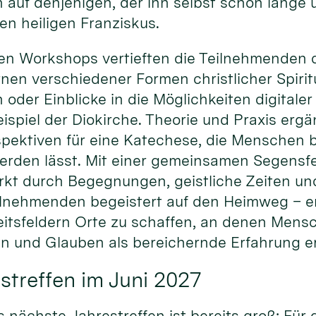
 auf denjenigen, der ihn selbst schon lange
den heiligen Franziskus.
en Workshops vertieften die Teilnehmenden d
en verschiedener Formen christlicher Spiritu
n oder Einblicke in die Möglichkeiten digital
spiel der Diokirche. Theorie und Praxis ergä
pektiven für eine Katechese, die Menschen be
erden lässt. Mit einer gemeinsamen Segensfe
rkt durch Begegnungen, geistliche Zeiten un
ilnehmenden begeistert auf den Heimweg – erm
itsfeldern Orte zu schaffen, an denen Men
 und Glauben als bereichernde Erfahrung e
streffen im Juni 2027
s nächste Jahrestreffen ist bereits groß: Für 