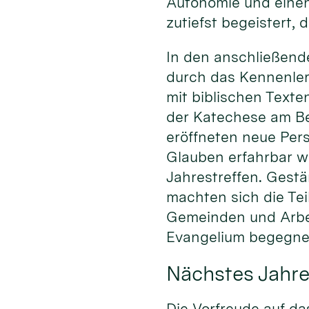
Autonomie und einen
zutiefst begeistert, 
In den anschließend
durch das Kennenlern
mit biblischen Texte
der Katechese am Bei
eröffneten neue Pers
Glauben erfahrbar w
Jahrestreffen. Gestä
machten sich die Te
Gemeinden und Arbe
Evangelium begegnen
Nächstes Jahre
Die Vorfreude auf da