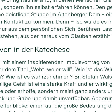
, sondern ihn selbst erfahren können. Den ge
ne geistliche Stunde im Altenberger Dom – ei
 in Kontakt zu kommen. Denn – so wurde es i
 nur aus dem persönlichen Sich-Berühren-La
tstehen, aus der heraus vom Glauben erzählt
ven in der Katechese
it einem inspirierenden Impulsvortrag von Pr
dem Titel „Weht, wo er will“. Wie ist das Wi
? Wie ist es wahrzunehmen? Br. Stefan Walse
ige Geist ist eine starke Kraft und er wirkt gl
te oder erhoffe, sondern meist ganz anders u
nk und Gabe und damit unverfügbar. Abgeru
eitenblicke: einen auf die große Bedeutung d