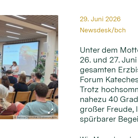
Datum:
29. Juni 2026
Von:
Newsdesk/bch
Unter dem Mott
26. und 27. Jun
gesamten Erzbi
Forum Kateches
Trotz hochsomm
nahezu 40 Grad
großer Freude,
spürbarer Begei
© Bettina Chumchal / Erzbistum Köln