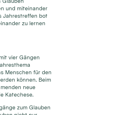
 Glauben
en und miteinander
s Jahrestreffen bot
einander zu lernen
 mit vier Gängen
Jahresthema
as Menschen für den
werden können. Beim
ehmenden neue
ie Katechese.
Zugänge zum Glauben
uben nicht nur