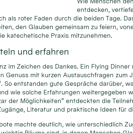
Wie Menschen den
entdecken, vertief
ich als roter Faden durch die beiden Tage. Da
eiten, den Glauben gemeinsam zu feiern, von
die katechetische Praxis mitzunehmen.
teln und erfahren
nz im Zeichen des Dankes. Ein Flying Dinner
hen Genuss mit kurzen Austauschfragen zum 
“. So entstanden gute Gespräche darüber, w
und wie solche Erfahrungen weitergegeben 
ar der Möglichkeiten“ entdeckten die Teiln
ugänge, Literatur und praktische Ideen für d
gebote machte deutlich, wie unterschiedlich 
 wichtig Räume sind, in denen Menschen Gla