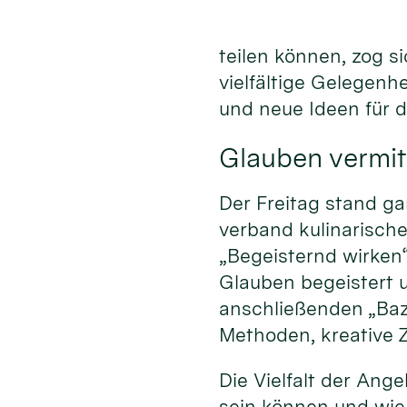
teilen können, zog s
vielfältige Gelegenh
und neue Ideen für 
Glauben vermit
Der Freitag stand ga
verband kulinarisc
„Begeisternd wirken
Glauben begeistert 
anschließenden „Baz
Methoden, kreative Z
Die Vielfalt der An
sein können und wie