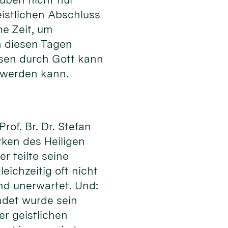
istlichen Abschluss
ne Zeit, um
n diesen Tagen
ssen durch Gott kann
 werden kann.
of. Br. Dr. Stefan
rken des Heiligen
r teilte seine
eichzeitig oft nicht
nd unerwartet. Und:
ndet wurde sein
er geistlichen