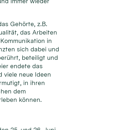
 und immer wieder
as Gehörte, z.B.
alität, das Arbeiten
er Kommunikation in
nzten sich dabei und
rührt, beteiligt und
ier endete das
d viele neue Ideen
utigt, in ihren
schen dem
rleben können.
den 25. und 26. Juni