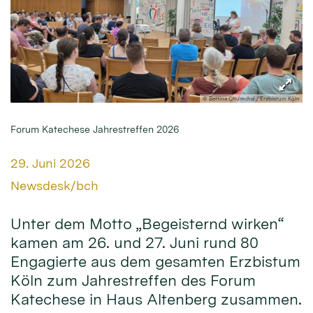
© Bettina Chumchal / Erzbistum Köln
Forum Katechese Jahrestreffen 2026
Datum:
29. Juni 2026
Von:
Newsdesk/bch
Unter dem Motto „Begeisternd wirken“
kamen am 26. und 27. Juni rund 80
Engagierte aus dem gesamten Erzbistum
Köln zum Jahrestreffen des Forum
Katechese in Haus Altenberg zusammen.