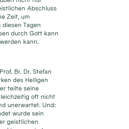
istlichen Abschluss
ne Zeit, um
n diesen Tagen
ssen durch Gott kann
 werden kann.
of. Br. Dr. Stefan
rken des Heiligen
r teilte seine
eichzeitig oft nicht
nd unerwartet. Und:
ndet wurde sein
er geistlichen