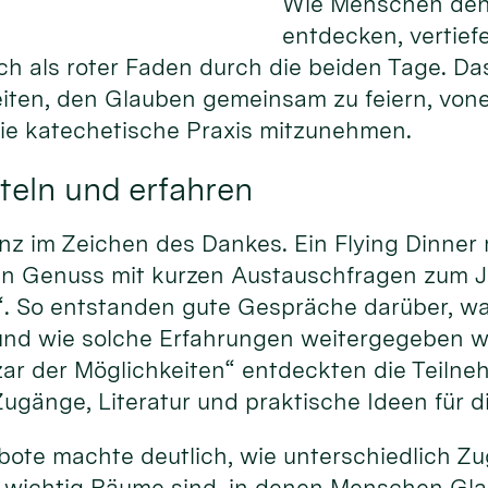
Wie Menschen den
entdecken, vertief
ich als roter Faden durch die beiden Tage. Da
eiten, den Glauben gemeinsam zu feiern, von
die katechetische Praxis mitzunehmen.
teln und erfahren
nz im Zeichen des Dankes. Ein Flying Dinner
hen Genuss mit kurzen Austauschfragen zum 
“. So entstanden gute Gespräche darüber, w
und wie solche Erfahrungen weitergegeben 
ar der Möglichkeiten“ entdeckten die Teiln
ugänge, Literatur und praktische Ideen für d
gebote machte deutlich, wie unterschiedlich 
 wichtig Räume sind, in denen Menschen Gla