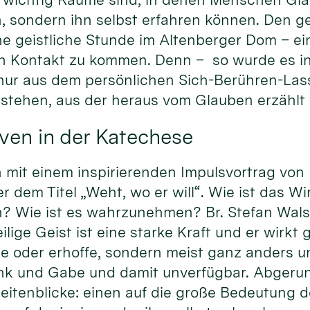
, sondern ihn selbst erfahren können. Den ge
ne geistliche Stunde im Altenberger Dom – ei
 in Kontakt zu kommen. Denn – so wurde es i
 nur aus dem persönlichen Sich-Berühren-La
tstehen, aus der heraus vom Glauben erzählt
ven in der Katechese
it einem inspirierenden Impulsvortrag von Pr
dem Titel „Weht, wo er will“. Wie ist das Wi
? Wie ist es wahrzunehmen? Br. Stefan Walse
ige Geist ist eine starke Kraft und er wirkt gl
te oder erhoffe, sondern meist ganz anders u
nk und Gabe und damit unverfügbar. Abgeru
eitenblicke: einen auf die große Bedeutung d