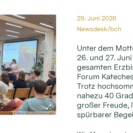
Datum:
29. Juni 2026
Von:
Newsdesk/bch
Unter dem Mott
26. und 27. Jun
gesamten Erzbi
Forum Kateches
Trotz hochsomm
nahezu 40 Grad
großer Freude,
spürbarer Begei
© Bettina Chumchal / Erzbistum Köln