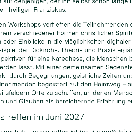
 auf denjenigen, der ihn selbst schon lange
den heiligen Franziskus.
en Workshops vertieften die Teilnehmenden d
en verschiedener Formen christlicher Spiritu
n oder Einblicke in die Möglichkeiten digital
spiel der Diokirche. Theorie und Praxis ergä
pektiven für eine Katechese, die Menschen be
erden lässt. Mit einer gemeinsamen Segensfe
rkt durch Begegnungen, geistliche Zeiten un
ilnehmenden begeistert auf den Heimweg – erm
itsfeldern Orte zu schaffen, an denen Men
 und Glauben als bereichernde Erfahrung e
streffen im Juni 2027
s nächste Jahrestreffen ist bereits groß: Für 