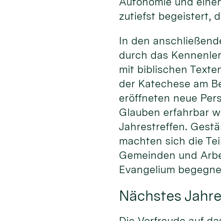
Autonomie und einen
zutiefst begeistert, 
In den anschließend
durch das Kennenlern
mit biblischen Texte
der Katechese am Bei
eröffneten neue Pers
Glauben erfahrbar w
Jahrestreffen. Gestä
machten sich die Te
Gemeinden und Arbe
Evangelium begegnen
Nächstes Jahre
Die Vorfreude auf da