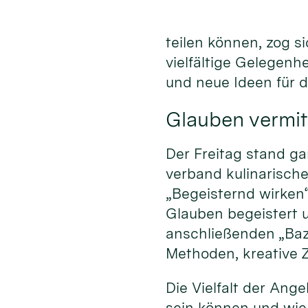
teilen können, zog s
vielfältige Gelegenh
und neue Ideen für 
Glauben vermit
Der Freitag stand ga
verband kulinarisc
„Begeisternd wirken
Glauben begeistert 
anschließenden „Baz
Methoden, kreative Z
Die Vielfalt der An
sein können und wie