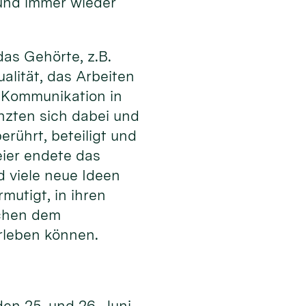
 und immer wieder
as Gehörte, z.B.
alität, das Arbeiten
er Kommunikation in
nzten sich dabei und
rührt, beteiligt und
ier endete das
d viele neue Ideen
utigt, in ihren
schen dem
rleben können.
den 25. und 26. Juni