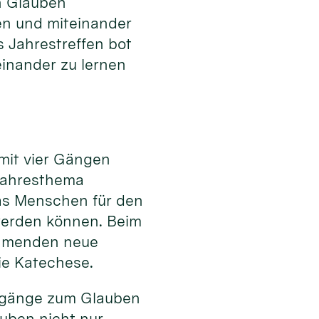
 Glauben
en und miteinander
s Jahrestreffen bot
einander zu lernen
 mit vier Gängen
Jahresthema
as Menschen für den
werden können. Beim
ehmenden neue
ie Katechese.
Zugänge zum Glauben
uben nicht nur