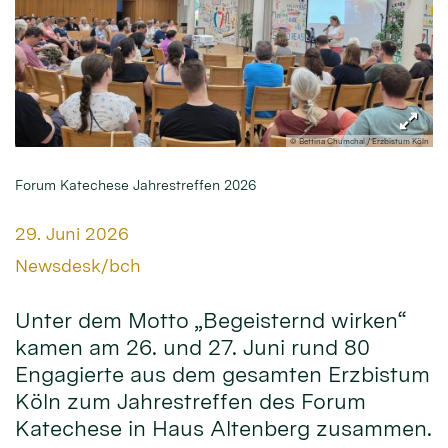
© Bettina Chumchal / Erzbistum Köln
Forum Katechese Jahrestreffen 2026
Datum:
29. Juni 2026
Von:
Newsdesk/bch
Unter dem Motto „Begeisternd wirken“
kamen am 26. und 27. Juni rund 80
Engagierte aus dem gesamten Erzbistum
Köln zum Jahrestreffen des Forum
Katechese in Haus Altenberg zusammen.