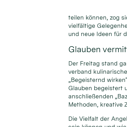
teilen können, zog s
vielfältige Gelegenh
und neue Ideen für 
Glauben vermit
Der Freitag stand ga
verband kulinarisc
„Begeisternd wirken
Glauben begeistert 
anschließenden „Baz
Methoden, kreative Z
Die Vielfalt der An
sein können und wie