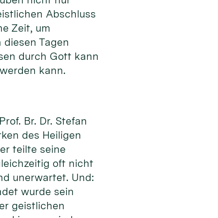
istlichen Abschluss
ne Zeit, um
n diesen Tagen
ssen durch Gott kann
 werden kann.
of. Br. Dr. Stefan
rken des Heiligen
r teilte seine
eichzeitig oft nicht
nd unerwartet. Und:
ndet wurde sein
er geistlichen