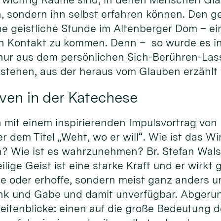
, sondern ihn selbst erfahren können. Den ge
ne geistliche Stunde im Altenberger Dom – ei
 in Kontakt zu kommen. Denn – so wurde es i
 nur aus dem persönlichen Sich-Berühren-La
tstehen, aus der heraus vom Glauben erzählt
ven in der Katechese
it einem inspirierenden Impulsvortrag von Pr
dem Titel „Weht, wo er will“. Wie ist das Wi
? Wie ist es wahrzunehmen? Br. Stefan Walse
ige Geist ist eine starke Kraft und er wirkt gl
te oder erhoffe, sondern meist ganz anders u
nk und Gabe und damit unverfügbar. Abgeru
eitenblicke: einen auf die große Bedeutung d