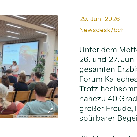
Datum:
29. Juni 2026
Von:
Newsdesk/bch
Unter dem Mott
26. und 27. Jun
gesamten Erzbi
Forum Kateches
Trotz hochsomm
nahezu 40 Grad
großer Freude,
spürbarer Begei
© Bettina Chumchal / Erzbistum Köln