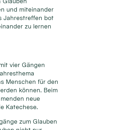
 Glauben
en und miteinander
s Jahrestreffen bot
einander zu lernen
 mit vier Gängen
Jahresthema
as Menschen für den
werden können. Beim
ehmenden neue
ie Katechese.
Zugänge zum Glauben
uben nicht nur