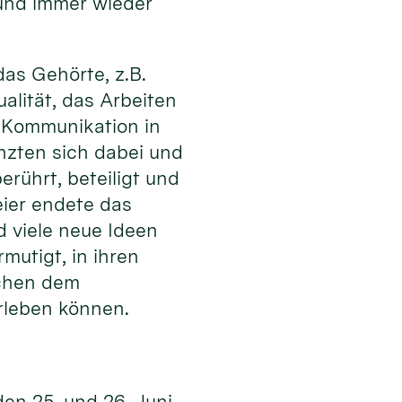
 und immer wieder
as Gehörte, z.B.
alität, das Arbeiten
er Kommunikation in
nzten sich dabei und
rührt, beteiligt und
ier endete das
d viele neue Ideen
utigt, in ihren
schen dem
rleben können.
den 25. und 26. Juni