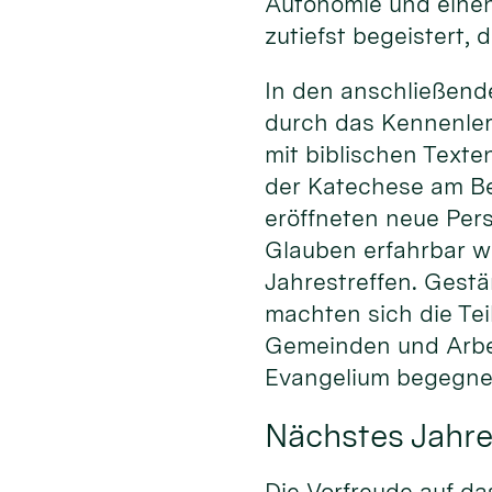
Autonomie und einen
zutiefst begeistert, 
In den anschließend
durch das Kennenlern
mit biblischen Texte
der Katechese am Bei
eröffneten neue Pers
Glauben erfahrbar w
Jahrestreffen. Gestä
machten sich die Te
Gemeinden und Arbe
Evangelium begegnen
Nächstes Jahre
Die Vorfreude auf da