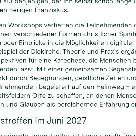
 auf denjenigen, der ihn selbst schon lange
den heiligen Franziskus.
en Workshops vertieften die Teilnehmenden d
en verschiedener Formen christlicher Spiritu
n oder Einblicke in die Möglichkeiten digital
spiel der Diokirche. Theorie und Praxis ergä
pektiven für eine Katechese, die Menschen be
erden lässt. Mit einer gemeinsamen Segensfe
rkt durch Begegnungen, geistliche Zeiten un
ilnehmenden begeistert auf den Heimweg – erm
itsfeldern Orte zu schaffen, an denen Men
 und Glauben als bereichernde Erfahrung e
streffen im Juni 2027
s nächste Jahrestreffen ist bereits groß: Für 