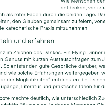
Wie Menschen den
entdecken, vertief
ich als roter Faden durch die beiden Tage. Da
eiten, den Glauben gemeinsam zu feiern, von
die katechetische Praxis mitzunehmen.
teln und erfahren
nz im Zeichen des Dankes. Ein Flying Dinner
hen Genuss mit kurzen Austauschfragen zum 
“. So entstanden gute Gespräche darüber, w
und wie solche Erfahrungen weitergegeben 
ar der Möglichkeiten“ entdeckten die Teiln
ugänge, Literatur und praktische Ideen für d
gebote machte deutlich, wie unterschiedlich 
 wichtig Räume sind, in denen Menschen Gla