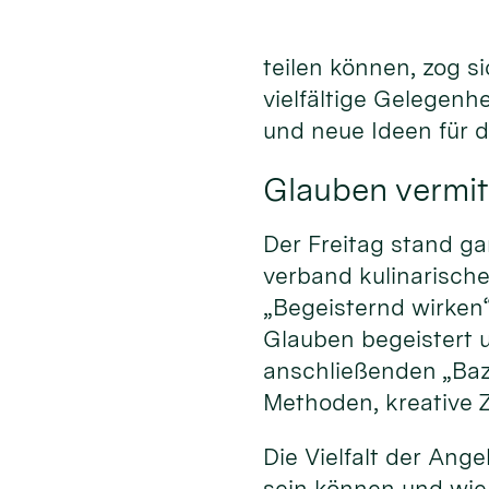
teilen können, zog s
vielfältige Gelegenh
und neue Ideen für 
Glauben vermit
Der Freitag stand ga
verband kulinarisc
„Begeisternd wirken
Glauben begeistert 
anschließenden „Baz
Methoden, kreative Z
Die Vielfalt der An
sein können und wie