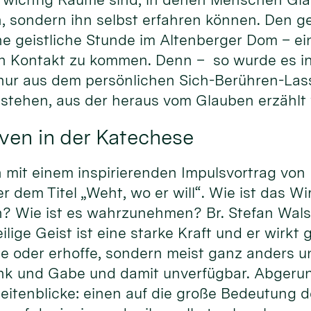
, sondern ihn selbst erfahren können. Den ge
ne geistliche Stunde im Altenberger Dom – ei
 in Kontakt zu kommen. Denn – so wurde es i
 nur aus dem persönlichen Sich-Berühren-La
tstehen, aus der heraus vom Glauben erzählt
ven in der Katechese
it einem inspirierenden Impulsvortrag von Pr
dem Titel „Weht, wo er will“. Wie ist das Wi
? Wie ist es wahrzunehmen? Br. Stefan Walse
ige Geist ist eine starke Kraft und er wirkt gl
te oder erhoffe, sondern meist ganz anders u
nk und Gabe und damit unverfügbar. Abgeru
eitenblicke: einen auf die große Bedeutung d