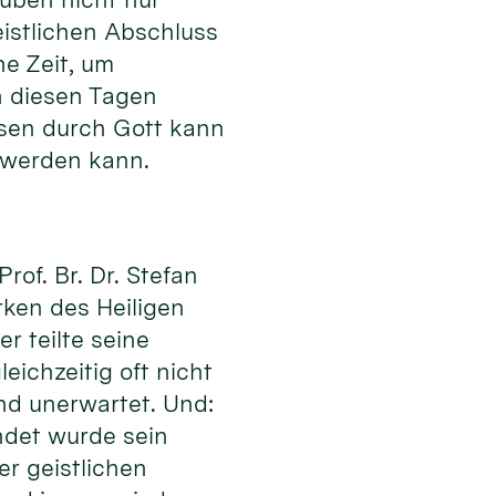
istlichen Abschluss
ne Zeit, um
n diesen Tagen
ssen durch Gott kann
 werden kann.
of. Br. Dr. Stefan
rken des Heiligen
r teilte seine
eichzeitig oft nicht
nd unerwartet. Und:
ndet wurde sein
er geistlichen