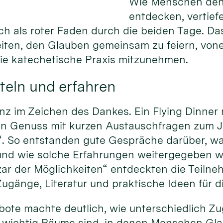
Wie Menschen den
entdecken, vertief
ich als roter Faden durch die beiden Tage. Da
eiten, den Glauben gemeinsam zu feiern, von
die katechetische Praxis mitzunehmen.
teln und erfahren
nz im Zeichen des Dankes. Ein Flying Dinner
hen Genuss mit kurzen Austauschfragen zum 
“. So entstanden gute Gespräche darüber, w
und wie solche Erfahrungen weitergegeben 
ar der Möglichkeiten“ entdeckten die Teiln
ugänge, Literatur und praktische Ideen für d
gebote machte deutlich, wie unterschiedlich 
 wichtig Räume sind, in denen Menschen Gla