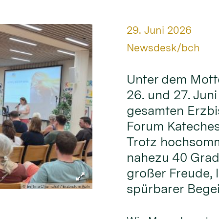
Datum:
29. Juni 2026
Von:
Newsdesk/bch
Unter dem Mott
26. und 27. Jun
gesamten Erzbi
Forum Kateches
Trotz hochsomm
nahezu 40 Grad
großer Freude,
spürbarer Begei
© Bettina Chumchal / Erzbistum Köln