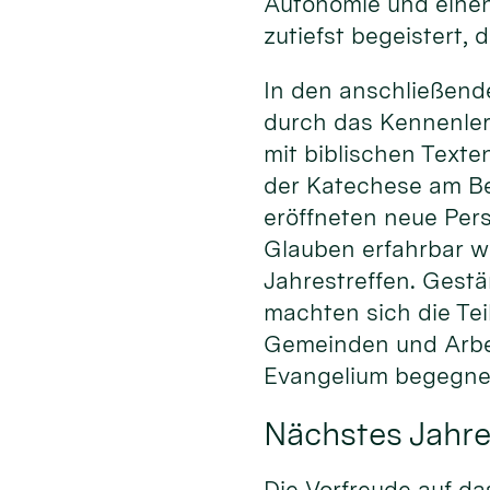
Autonomie und einen
zutiefst begeistert, 
In den anschließend
durch das Kennenlern
mit biblischen Texte
der Katechese am Bei
eröffneten neue Pers
Glauben erfahrbar w
Jahrestreffen. Gestä
machten sich die Te
Gemeinden und Arbe
Evangelium begegnen
Nächstes Jahre
Die Vorfreude auf da