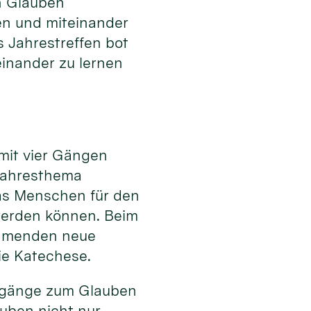
 Glauben
en und miteinander
s Jahrestreffen bot
einander zu lernen
 mit vier Gängen
Jahresthema
as Menschen für den
werden können. Beim
ehmenden neue
ie Katechese.
Zugänge zum Glauben
uben nicht nur