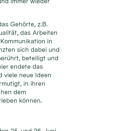
 und immer wieder
as Gehörte, z.B.
alität, das Arbeiten
er Kommunikation in
nzten sich dabei und
rührt, beteiligt und
ier endete das
d viele neue Ideen
utigt, in ihren
schen dem
rleben können.
den 25. und 26. Juni