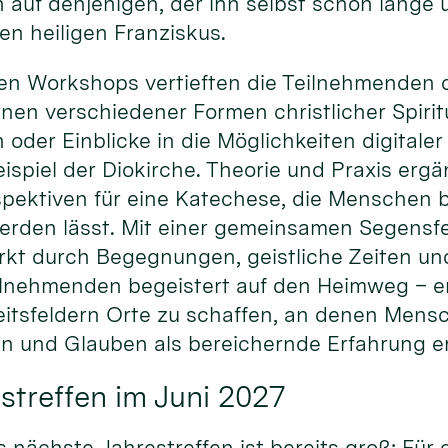
 auf denjenigen, der ihn selbst schon lange
den heiligen Franziskus.
en Workshops vertieften die Teilnehmenden d
en verschiedener Formen christlicher Spiritu
n oder Einblicke in die Möglichkeiten digital
spiel der Diokirche. Theorie und Praxis ergä
pektiven für eine Katechese, die Menschen be
erden lässt. Mit einer gemeinsamen Segensfe
rkt durch Begegnungen, geistliche Zeiten un
ilnehmenden begeistert auf den Heimweg – erm
itsfeldern Orte zu schaffen, an denen Men
 und Glauben als bereichernde Erfahrung e
streffen im Juni 2027
s nächste Jahrestreffen ist bereits groß: Für 