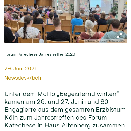
© Bettina Chumchal / Erzbistum Köln
Forum Katechese Jahrestreffen 2026
Datum:
29. Juni 2026
Von:
Newsdesk/bch
Unter dem Motto „Begeisternd wirken“
kamen am 26. und 27. Juni rund 80
Engagierte aus dem gesamten Erzbistum
Köln zum Jahrestreffen des Forum
Katechese in Haus Altenberg zusammen.