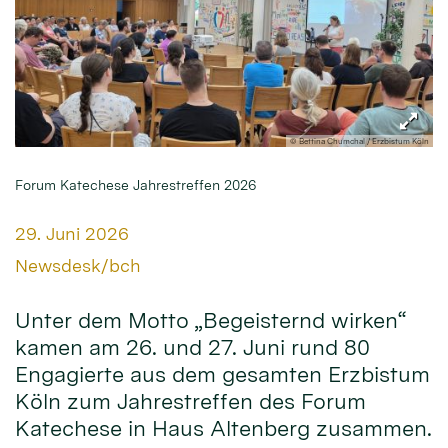
© Bettina Chumchal / Erzbistum Köln
Forum Katechese Jahrestreffen 2026
Datum:
29. Juni 2026
Von:
Newsdesk/bch
Unter dem Motto „Begeisternd wirken“
kamen am 26. und 27. Juni rund 80
Engagierte aus dem gesamten Erzbistum
Köln zum Jahrestreffen des Forum
Katechese in Haus Altenberg zusammen.