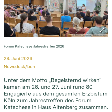
© Bettina Chumchal / Erzbistum Köln
Forum Katechese Jahrestreffen 2026
Datum:
29. Juni 2026
Von:
Newsdesk/bch
Unter dem Motto „Begeisternd wirken“
kamen am 26. und 27. Juni rund 80
Engagierte aus dem gesamten Erzbistum
Köln zum Jahrestreffen des Forum
Katechese in Haus Altenberg zusammen.