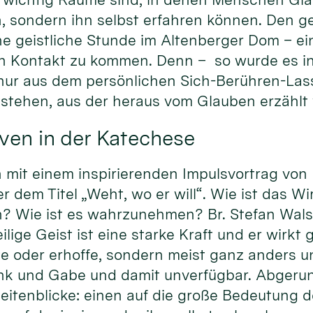
, sondern ihn selbst erfahren können. Den ge
ne geistliche Stunde im Altenberger Dom – ei
 in Kontakt zu kommen. Denn – so wurde es i
 nur aus dem persönlichen Sich-Berühren-La
tstehen, aus der heraus vom Glauben erzählt
ven in der Katechese
it einem inspirierenden Impulsvortrag von Pr
dem Titel „Weht, wo er will“. Wie ist das Wi
? Wie ist es wahrzunehmen? Br. Stefan Walse
ige Geist ist eine starke Kraft und er wirkt gl
te oder erhoffe, sondern meist ganz anders u
nk und Gabe und damit unverfügbar. Abgeru
eitenblicke: einen auf die große Bedeutung d