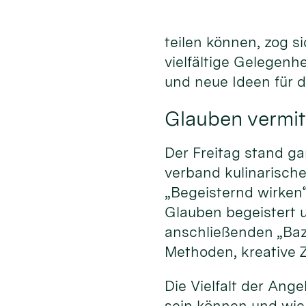
teilen können, zog s
vielfältige Gelegenh
und neue Ideen für 
Glauben vermit
Der Freitag stand ga
verband kulinarisc
„Begeisternd wirken
Glauben begeistert 
anschließenden „Baz
Methoden, kreative Z
Die Vielfalt der An
sein können und wie