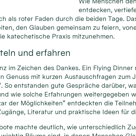
Wie Menschen den
entdecken, vertief
ich als roter Faden durch die beiden Tage. Da
eiten, den Glauben gemeinsam zu feiern, von
die katechetische Praxis mitzunehmen.
teln und erfahren
nz im Zeichen des Dankes. Ein Flying Dinner
hen Genuss mit kurzen Austauschfragen zum 
“. So entstanden gute Gespräche darüber, w
und wie solche Erfahrungen weitergegeben 
ar der Möglichkeiten“ entdeckten die Teiln
ugänge, Literatur und praktische Ideen für d
gebote machte deutlich, wie unterschiedlich 
 wichtig Räume sind, in denen Menschen Gla