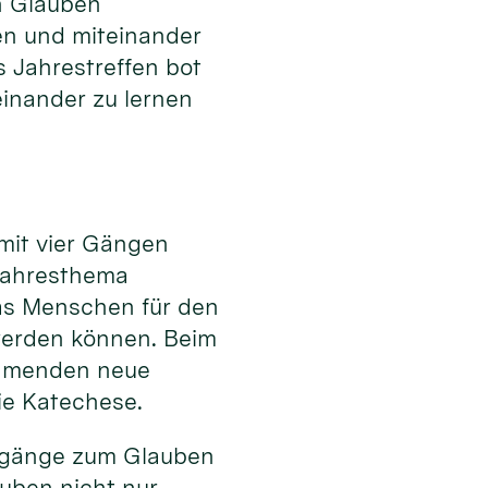
 Glauben
en und miteinander
s Jahrestreffen bot
einander zu lernen
 mit vier Gängen
Jahresthema
as Menschen für den
werden können. Beim
ehmenden neue
ie Katechese.
Zugänge zum Glauben
uben nicht nur