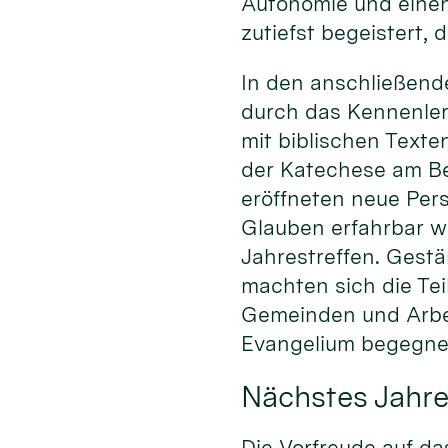
Autonomie und einen
zutiefst begeistert, 
In den anschließend
durch das Kennenlern
mit biblischen Texte
der Katechese am Bei
eröffneten neue Pers
Glauben erfahrbar w
Jahrestreffen. Gestä
machten sich die Te
Gemeinden und Arbe
Evangelium begegnen
Nächstes Jahre
Die Vorfreude auf da