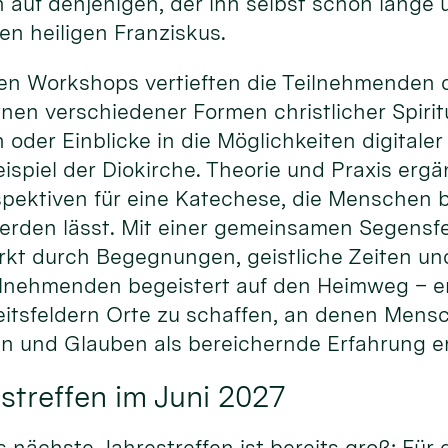
 auf denjenigen, der ihn selbst schon lange
den heiligen Franziskus.
en Workshops vertieften die Teilnehmenden d
en verschiedener Formen christlicher Spiritu
n oder Einblicke in die Möglichkeiten digital
spiel der Diokirche. Theorie und Praxis ergä
pektiven für eine Katechese, die Menschen be
erden lässt. Mit einer gemeinsamen Segensfe
rkt durch Begegnungen, geistliche Zeiten un
ilnehmenden begeistert auf den Heimweg – erm
itsfeldern Orte zu schaffen, an denen Men
 und Glauben als bereichernde Erfahrung e
streffen im Juni 2027
s nächste Jahrestreffen ist bereits groß: Für 