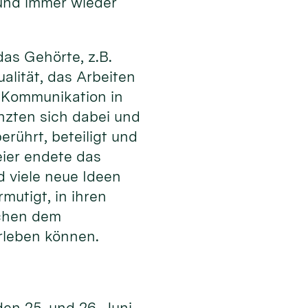
 und immer wieder
as Gehörte, z.B.
alität, das Arbeiten
er Kommunikation in
nzten sich dabei und
rührt, beteiligt und
ier endete das
d viele neue Ideen
utigt, in ihren
schen dem
rleben können.
den 25. und 26. Juni