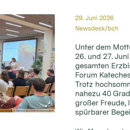
Datum:
29. Juni 2026
Von:
Newsdesk/bch
Unter dem Mott
26. und 27. Jun
gesamten Erzbi
Forum Kateches
Trotz hochsomm
nahezu 40 Grad
großer Freude,
spürbarer Begei
© Bettina Chumchal / Erzbistum Köln