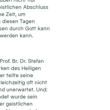
istlichen Abschluss
ne Zeit, um
n diesen Tagen
ssen durch Gott kann
 werden kann.
of. Br. Dr. Stefan
rken des Heiligen
r teilte seine
eichzeitig oft nicht
nd unerwartet. Und:
ndet wurde sein
er geistlichen