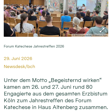
© Bettina Chumchal / Erzbistum Köln
Forum Katechese Jahrestreffen 2026
Datum:
29. Juni 2026
Von:
Newsdesk/bch
Unter dem Motto „Begeisternd wirken“
kamen am 26. und 27. Juni rund 80
Engagierte aus dem gesamten Erzbistum
Köln zum Jahrestreffen des Forum
Katechese in Haus Altenberg zusammen.