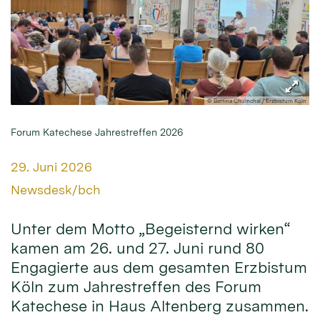
© Bettina Chumchal / Erzbistum Köln
Forum Katechese Jahrestreffen 2026
Datum:
29. Juni 2026
Von:
Newsdesk/bch
Unter dem Motto „Begeisternd wirken“
kamen am 26. und 27. Juni rund 80
Engagierte aus dem gesamten Erzbistum
Köln zum Jahrestreffen des Forum
Katechese in Haus Altenberg zusammen.